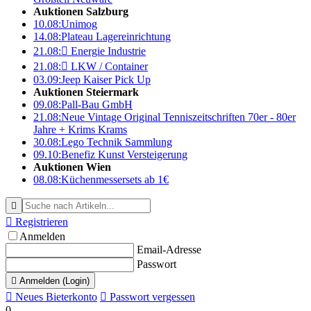
Auktionen Salzburg
10.08:
Unimog
14.08:
Plateau Lagereinrichtung
21.08:

Energie Industrie
21.08:

LKW / Container
03.09:
Jeep Kaiser Pick Up
Auktionen Steiermark
09.08:
Pall-Bau GmbH
21.08:
Neue Vintage Original Tenniszeitschriften 70er - 80er
Jahre + Krims Krams
30.08:
Lego Technik Sammlung
09.10:
Benefiz Kunst Versteigerung
Auktionen Wien
08.08:
Küchenmessersets ab 1€


Registrieren
Anmelden
Email-Adresse
Passwort

Anmelden (Login)

Neues Bieterkonto

Passwort vergessen
0