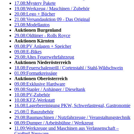
17.08:
Mystery Pakete
19.08:
Werkzeug / Maschinen / Zubehör
20.08:
Lego + Bücher
21.08:
Versandauktion 09 - Das Original
23.08:
Modellautos
Auktionen Burgenland
29.08:
Oldtimer - Rolls Royce
Auktionen Kärnten
09.08:
PV Anlagen + Speicher
09.08:
E-Bikes
29.08:
Altes Feuerwehrfahrzeug
Auktionen Niederösterreich
18.08:
Feuerschalengrill / Cortenstahl / Stahl-Wildschwein
01.09:
Formatkreissäge
Auktionen Oberösterreich
09.08:
Exklusive Hardware
09.08:
Stapler / Anhänger / Dieseltank
10.08:
PV-Zubehör
10.08:
KFZ-Werkstatt
16.08:
Lagerbereinigung PKW, Schwerlastregal, Gastronomie
25.08:

Bauzubehör
29.08:
Baumaschinen / Nutzfahrzeuge / Veranstaltungstechnik
08.09:
Dumper / Arbeitsbühne / Werkzeug
11.09:
Werkzeuge und Maschinen aus Verlassenschaft –
Großteil Neuware