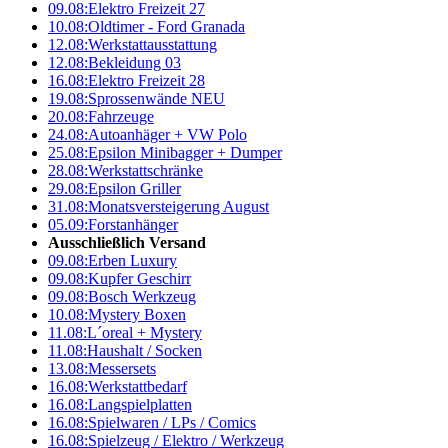
09.08:
Elektro Freizeit 27
10.08:
Oldtimer - Ford Granada
12.08:
Werkstattausstattung
12.08:
Bekleidung 03
16.08:
Elektro Freizeit 28
19.08:
Sprossenwände NEU
20.08:
Fahrzeuge
24.08:
Autoanhäger + VW Polo
25.08:
Epsilon Minibagger + Dumper
28.08:
Werkstattschränke
29.08:
Epsilon Griller
31.08:
Monatsversteigerung August
05.09:
Forstanhänger
Ausschließlich Versand
09.08:
Erben Luxury
09.08:
Kupfer Geschirr
09.08:
Bosch Werkzeug
10.08:
Mystery Boxen
11.08:
L´oreal + Mystery
11.08:
Haushalt / Socken
13.08:
Messersets
16.08:
Werkstattbedarf
16.08:
Langspielplatten
16.08:
Spielwaren / LPs / Comics
16.08:
Spielzeug / Elektro / Werkzeug