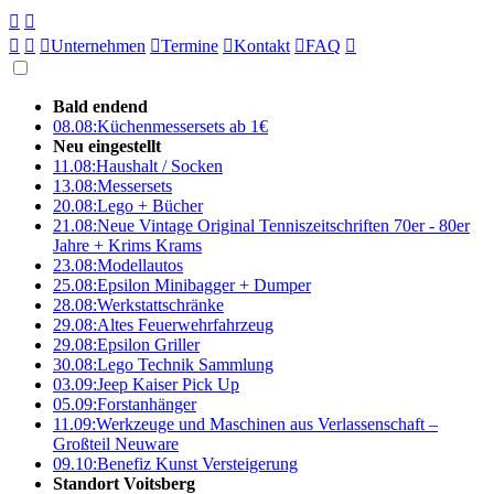





Unternehmen

Termine

Kontakt

FAQ

Bald endend
08.08:
Küchenmessersets ab 1€
Neu eingestellt
11.08:
Haushalt / Socken
13.08:
Messersets
20.08:
Lego + Bücher
21.08:
Neue Vintage Original Tenniszeitschriften 70er - 80er
Jahre + Krims Krams
23.08:
Modellautos
25.08:
Epsilon Minibagger + Dumper
28.08:
Werkstattschränke
29.08:
Altes Feuerwehrfahrzeug
29.08:
Epsilon Griller
30.08:
Lego Technik Sammlung
03.09:
Jeep Kaiser Pick Up
05.09:
Forstanhänger
11.09:
Werkzeuge und Maschinen aus Verlassenschaft –
Großteil Neuware
09.10:
Benefiz Kunst Versteigerung
Standort Voitsberg