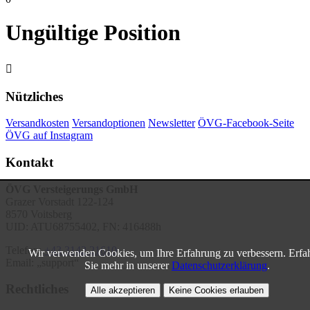
Ungültige Position

Nützliches
Versandkosten
Versandoptionen
Newsletter
ÖVG-Facebook-Seite
ÖVG auf Instagram
Kontakt
ÖVG Versteigerungs GmbH
Grazer Vorstadt 122-124
8570 Voitsberg
UID: ATU68755402, FN: 416488h
Telefon:
+43 3142 21610
Wir verwenden Cookies, um Ihre Erfahrung zu verbessern. Erfa
Email:
support
Sie mehr in unserer
Datenschutzerklärung
.
Rechtliches
Alle akzeptieren
Keine Cookies erlauben