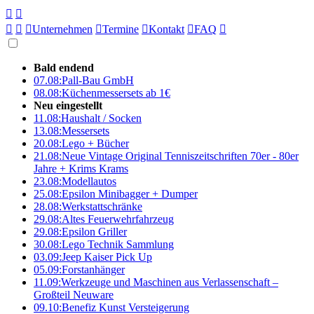





Unternehmen

Termine

Kontakt

FAQ

Bald endend
07.08:
Pall-Bau GmbH
08.08:
Küchenmessersets ab 1€
Neu eingestellt
11.08:
Haushalt / Socken
13.08:
Messersets
20.08:
Lego + Bücher
21.08:
Neue Vintage Original Tenniszeitschriften 70er - 80er
Jahre + Krims Krams
23.08:
Modellautos
25.08:
Epsilon Minibagger + Dumper
28.08:
Werkstattschränke
29.08:
Altes Feuerwehrfahrzeug
29.08:
Epsilon Griller
30.08:
Lego Technik Sammlung
03.09:
Jeep Kaiser Pick Up
05.09:
Forstanhänger
11.09:
Werkzeuge und Maschinen aus Verlassenschaft –
Großteil Neuware
09.10:
Benefiz Kunst Versteigerung