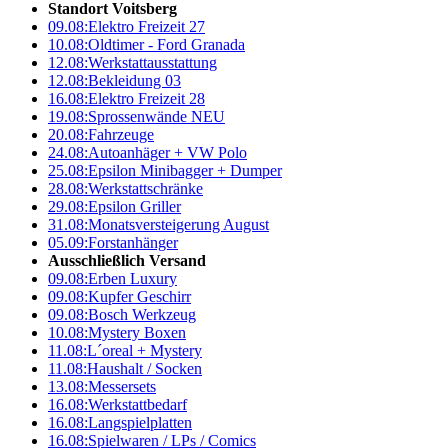
Standort Voitsberg
09.08:
Elektro Freizeit 27
10.08:
Oldtimer - Ford Granada
12.08:
Werkstattausstattung
12.08:
Bekleidung 03
16.08:
Elektro Freizeit 28
19.08:
Sprossenwände NEU
20.08:
Fahrzeuge
24.08:
Autoanhäger + VW Polo
25.08:
Epsilon Minibagger + Dumper
28.08:
Werkstattschränke
29.08:
Epsilon Griller
31.08:
Monatsversteigerung August
05.09:
Forstanhänger
Ausschließlich Versand
09.08:
Erben Luxury
09.08:
Kupfer Geschirr
09.08:
Bosch Werkzeug
10.08:
Mystery Boxen
11.08:
L´oreal + Mystery
11.08:
Haushalt / Socken
13.08:
Messersets
16.08:
Werkstattbedarf
16.08:
Langspielplatten
16.08:
Spielwaren / LPs / Comics