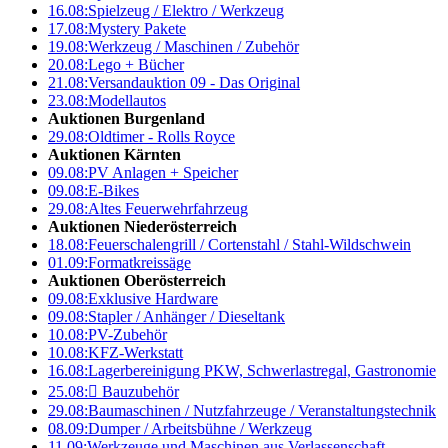
16.08:
Spielzeug / Elektro / Werkzeug
17.08:
Mystery Pakete
19.08:
Werkzeug / Maschinen / Zubehör
20.08:
Lego + Bücher
21.08:
Versandauktion 09 - Das Original
23.08:
Modellautos
Auktionen Burgenland
29.08:
Oldtimer - Rolls Royce
Auktionen Kärnten
09.08:
PV Anlagen + Speicher
09.08:
E-Bikes
29.08:
Altes Feuerwehrfahrzeug
Auktionen Niederösterreich
18.08:
Feuerschalengrill / Cortenstahl / Stahl-Wildschwein
01.09:
Formatkreissäge
Auktionen Oberösterreich
09.08:
Exklusive Hardware
09.08:
Stapler / Anhänger / Dieseltank
10.08:
PV-Zubehör
10.08:
KFZ-Werkstatt
16.08:
Lagerbereinigung PKW, Schwerlastregal, Gastronomie
25.08:

Bauzubehör
29.08:
Baumaschinen / Nutzfahrzeuge / Veranstaltungstechnik
08.09:
Dumper / Arbeitsbühne / Werkzeug
11.09:
Werkzeuge und Maschinen aus Verlassenschaft –