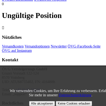
0
Ungültige Position

Nützliches
Versandkosten
Versandoptionen
Newsletter
ÖVG-Facebook-Seite
ÖVG auf Instagram
Kontakt
ÖVG Versteigerungs GmbH
Grazer Vorstadt 122-124
8570 Voitsberg
UID: ATU68755402, FN: 416488h
Telefon:
+43 3142 21610
Wir verwenden Cookies, um Ihre Erfahrung zu verbessern. Erfa
Email:
support
Sie mehr in unserer
Datenschutzerklärung
.
Rechtliches
Alle akzeptieren
Keine Cookies erlauben