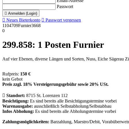
Email-Adresse
Passwort

Anmelden (Login)

Neues Bieterkonto

Passwort vergessen
1104709
Furnier
3668
0
299.858: 1 Posten Fur­nier
Auf vier Ebe­nen, di­ver­se Län­gen und Sor­ten, Nuss, Ei­che Sä­gerau 
Rufpreis:
150 €
kein Gebot
Preis zzgl. 18% Versteigerungsgebühr sowie 20% USt.

Standort:
8715 St. Lorenzen 112
Besichtigung:
Es sind bereits alle Besichtigungstermine vorbei
Warenausgabe:
ausschließlich Selbstabholung/Selbstabbau
Infos Abholung:
Es sind bereits alle Abholungstermine vorbei
Zahlungsmöglichkeiten:
Barzahlung, Maestro/Debit, Vorabüberwei