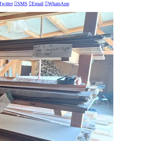
Twitter

SMS

Email

WhatsApp