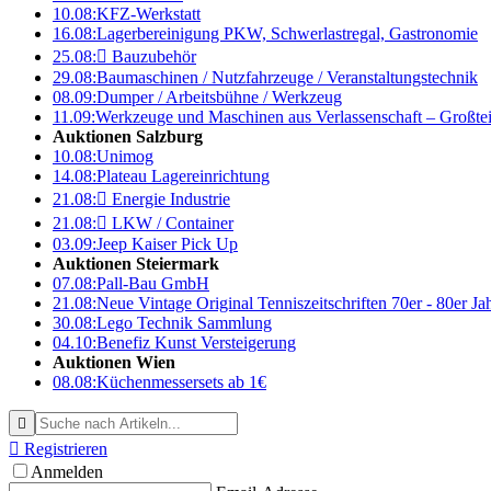
10.08:
KFZ-Werkstatt
16.08:
Lagerbereinigung PKW, Schwerlastregal, Gastronomie
25.08:

Bauzubehör
29.08:
Baumaschinen / Nutzfahrzeuge / Veranstaltungstechnik
08.09:
Dumper / Arbeitsbühne / Werkzeug
11.09:
Werkzeuge und Maschinen aus Verlassenschaft – Großte
Auktionen Salzburg
10.08:
Unimog
14.08:
Plateau Lagereinrichtung
21.08:

Energie Industrie
21.08:

LKW / Container
03.09:
Jeep Kaiser Pick Up
Auktionen Steiermark
07.08:
Pall-Bau GmbH
21.08:
Neue Vintage Original Tenniszeitschriften 70er - 80er J
30.08:
Lego Technik Sammlung
04.10:
Benefiz Kunst Versteigerung
Auktionen Wien
08.08:
Küchenmessersets ab 1€


Registrieren
Anmelden