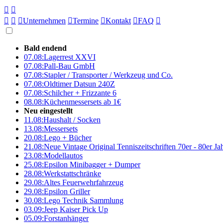





Unternehmen

Termine

Kontakt

FAQ

Bald endend
07.08:
Lagerrest XXVI
07.08:
Pall-Bau GmbH
07.08:
Stapler / Transporter / Werkzeug und Co.
07.08:
Oldtimer Datsun 240Z
07.08:
Schilcher + Frizzante 6
08.08:
Küchenmessersets ab 1€
Neu eingestellt
11.08:
Haushalt / Socken
13.08:
Messersets
20.08:
Lego + Bücher
21.08:
Neue Vintage Original Tenniszeitschriften 70er - 80er J
23.08:
Modellautos
25.08:
Epsilon Minibagger + Dumper
28.08:
Werkstattschränke
29.08:
Altes Feuerwehrfahrzeug
29.08:
Epsilon Griller
30.08:
Lego Technik Sammlung
03.09:
Jeep Kaiser Pick Up
05.09:
Forstanhänger