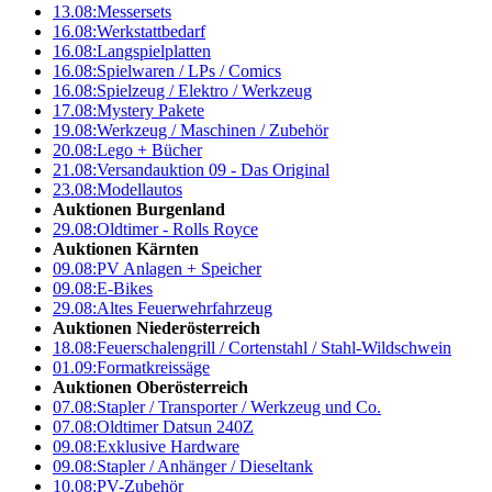
13.08:
Messersets
16.08:
Werkstattbedarf
16.08:
Langspielplatten
16.08:
Spielwaren / LPs / Comics
16.08:
Spielzeug / Elektro / Werkzeug
17.08:
Mystery Pakete
19.08:
Werkzeug / Maschinen / Zubehör
20.08:
Lego + Bücher
21.08:
Versandauktion 09 - Das Original
23.08:
Modellautos
Auktionen Burgenland
29.08:
Oldtimer - Rolls Royce
Auktionen Kärnten
09.08:
PV Anlagen + Speicher
09.08:
E-Bikes
29.08:
Altes Feuerwehrfahrzeug
Auktionen Niederösterreich
18.08:
Feuerschalengrill / Cortenstahl / Stahl-Wildschwein
01.09:
Formatkreissäge
Auktionen Oberösterreich
07.08:
Stapler / Transporter / Werkzeug und Co.
07.08:
Oldtimer Datsun 240Z
09.08:
Exklusive Hardware
09.08:
Stapler / Anhänger / Dieseltank
10.08:
PV-Zubehör