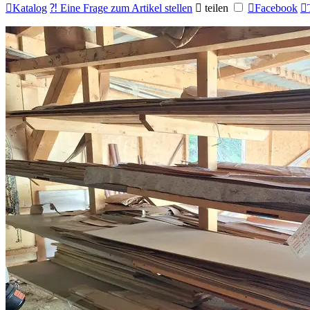

Katalog
⁈ Eine Frage zum Artikel stellen

teilen

Facebook
