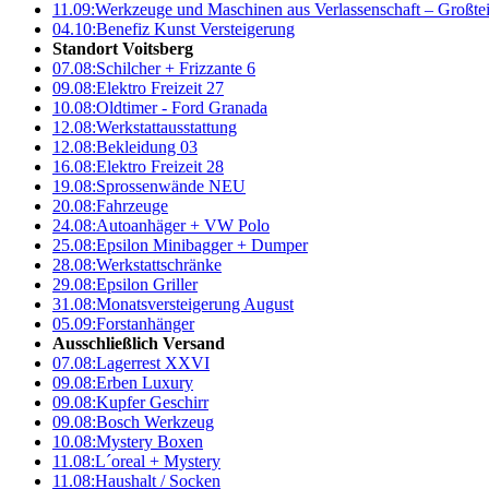
11.09:
Werkzeuge und Maschinen aus Verlassenschaft – Großte
04.10:
Benefiz Kunst Versteigerung
Standort Voitsberg
07.08:
Schilcher + Frizzante 6
09.08:
Elektro Freizeit 27
10.08:
Oldtimer - Ford Granada
12.08:
Werkstattausstattung
12.08:
Bekleidung 03
16.08:
Elektro Freizeit 28
19.08:
Sprossenwände NEU
20.08:
Fahrzeuge
24.08:
Autoanhäger + VW Polo
25.08:
Epsilon Minibagger + Dumper
28.08:
Werkstattschränke
29.08:
Epsilon Griller
31.08:
Monatsversteigerung August
05.09:
Forstanhänger
Ausschließlich Versand
07.08:
Lagerrest XXVI
09.08:
Erben Luxury
09.08:
Kupfer Geschirr
09.08:
Bosch Werkzeug
10.08:
Mystery Boxen
11.08:
L´oreal + Mystery
11.08:
Haushalt / Socken