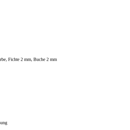
Zir­be, Fich­te 2 mm, Bu­che 2 mm
sung