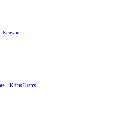
il Neuware
ahre + Krims Krams