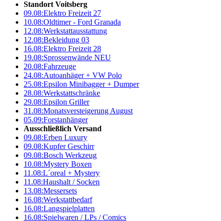
Standort Voitsberg
09.08:
Elektro Freizeit 27
10.08:
Oldtimer - Ford Granada
12.08:
Werkstattausstattung
12.08:
Bekleidung 03
16.08:
Elektro Freizeit 28
19.08:
Sprossenwände NEU
20.08:
Fahrzeuge
24.08:
Autoanhäger + VW Polo
25.08:
Epsilon Minibagger + Dumper
28.08:
Werkstattschränke
29.08:
Epsilon Griller
31.08:
Monatsversteigerung August
05.09:
Forstanhänger
Ausschließlich Versand
09.08:
Erben Luxury
09.08:
Kupfer Geschirr
09.08:
Bosch Werkzeug
10.08:
Mystery Boxen
11.08:
L´oreal + Mystery
11.08:
Haushalt / Socken
13.08:
Messersets
16.08:
Werkstattbedarf
16.08:
Langspielplatten
16.08:
Spielwaren / LPs / Comics