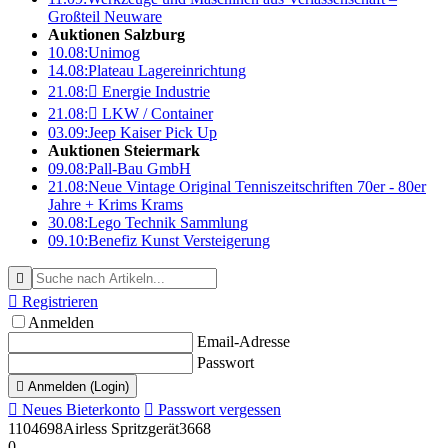
Großteil Neuware
Auktionen Salzburg
10.08:
Unimog
14.08:
Plateau Lagereinrichtung
21.08:

Energie Industrie
21.08:

LKW / Container
03.09:
Jeep Kaiser Pick Up
Auktionen Steiermark
09.08:
Pall-Bau GmbH
21.08:
Neue Vintage Original Tenniszeitschriften 70er - 80er
Jahre + Krims Krams
30.08:
Lego Technik Sammlung
09.10:
Benefiz Kunst Versteigerung


Registrieren
Anmelden
Email-Adresse
Passwort

Anmelden (Login)

Neues Bieterkonto

Passwort vergessen
1104698
Airless Spritzgerät
3668
0