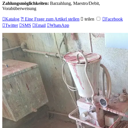
Zahlungsmöglichkeiten:
Barzahlung, Maestro/Debit,
Vorabüberweisung

Katalog
⁈ Eine Frage zum Artikel stellen

teilen

Facebook

Twitter

SMS

Email

WhatsApp