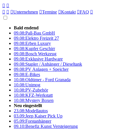





Unternehmen

Termine

Kontakt

FAQ

Bald endend
09.08:
Pall-Bau GmbH
09.08:
Elektro Freizeit 27
09.08:
Erben Luxury
09.08:
Kupfer Geschirr
09.08:
Bosch Werkzeug
09.08:
Exklusive Hardware
09.08:
Stapler / Anhänger / Dieseltank
09.08:
PV Anlagen + Speicher
09.08:
E-Bikes
10.08:
Oldtimer - Ford Granada
10.08:
Unimog
10.08:
PV-Zubehör
10.08:
KFZ-Werkstatt
10.08:
Mystery Boxen
Neu eingestellt
23.08:
Modellautos
03.09:
Jeep Kaiser Pick Up
05.09:
Forstanhänger
09.10:
Benefiz Kunst Versteigerung