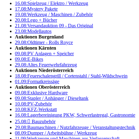
16.08:
Spielzeug / Elektro / Werkzeug
17.08:
Mystery Pakete
19.08:
Werkzeug / Maschinen / Zubehör
20.08:
Lego + Bücher
21.08:
Versandauktion 09 - Das Original
23.08:
Modellautos
Auktionen Burgenland
29.08:
Oldtimer - Rolls Royce
Auktionen Kärnten
09.08:
PV Anlagen + Speicher
09.08:
E-Bikes
29.08:
Altes Feuerwehrfahrzeug
Auktionen Niederösterreich
18.08:
Feuerschalengrill / Cortenstahl / Stahl-Wildschwein
01.09:
Formatkreissäge
Auktionen Oberösterreich
09.08:
Exklusive Hardware
09.08:
Stapler / Anhänger / Dieseltank
10.08:
PV-Zubehör
10.08:
KFZ-Werkstatt
16.08:
Lagerbereinigung PKW, Schwerlastregal, Gastronomie
25.08:

Bauzubehör
29.08:
Baumaschinen / Nutzfahrzeuge / Veranstaltungstechnik
08.09:
Dumper / Arbeitsbühne / Werkzeug
11.09:
Werkzeuge und Maschinen aus Verlassenschaft –