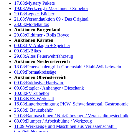
17.08:
Mystery Pakete
19.08:
Werkzeug / Maschinen / Zubehör
20.08:
Lego + Bücher
21.08:
Versandauktion 09 - Das Original
23.08:
Modellautos
Auktionen Burgenland
29.08:
Oldtimer - Rolls Royce
Auktionen Kärnten
09.08:
PV Anlagen + Speicher
09.08:
E-Bikes
29.08:
Altes Feuerwehrfahrzeug
Auktionen Niederösterreich
18.08:
Feuerschalengrill / Cortenstahl / Stahl-Wildschwein
01.09:
Formatkreissäge
Auktionen Oberösterreich
09.08:
Exklusive Hardware
09.08:
Stapler / Anhänger / Dieseltank
10.08:
PV-Zubehör
10.08:
KFZ-Werkstatt
16.08:
Lagerbereinigung PKW, Schwerlastregal, Gastronomie
25.08:

Bauzubehör
29.08:
Baumaschinen / Nutzfahrzeuge / Veranstaltungstechnik
08.09:
Dumper / Arbeitsbühne / Werkzeug
11.09:
Werkzeuge und Maschinen aus Verlassenschaft –
Großteil Neuware