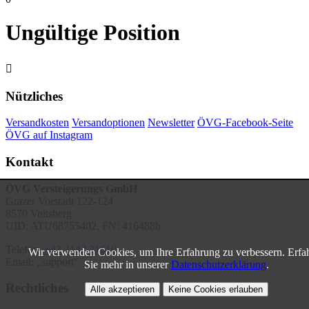
Ungültige Position

Nützliches
Versandkosten
Versandoptionen
Newsletter
ÖVG-Facebook-Seite
ÖVG auf Instagram
Kontakt
ÖVG Versteigerungs GmbH
Grazer Vorstadt 122-124
8570 Voitsberg
UID: ATU68755402, FN: 416488h
Telefon:
+43 3142 21610
Wir verwenden Cookies, um Ihre Erfahrung zu verbessern. Erfa
Email:
support
Sie mehr in unserer
Datenschutzerklärung
.
Rechtliches
Alle akzeptieren
Keine Cookies erlauben