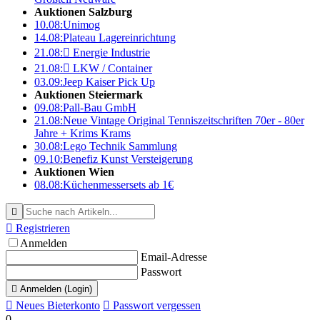
Auktionen Salzburg
10.08:
Unimog
14.08:
Plateau Lagereinrichtung
21.08:

Energie Industrie
21.08:

LKW / Container
03.09:
Jeep Kaiser Pick Up
Auktionen Steiermark
09.08:
Pall-Bau GmbH
21.08:
Neue Vintage Original Tenniszeitschriften 70er - 80er
Jahre + Krims Krams
30.08:
Lego Technik Sammlung
09.10:
Benefiz Kunst Versteigerung
Auktionen Wien
08.08:
Küchenmessersets ab 1€


Registrieren
Anmelden
Email-Adresse
Passwort

Anmelden (Login)

Neues Bieterkonto

Passwort vergessen
0