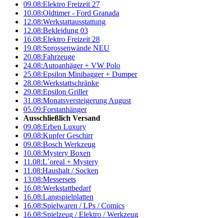
09.08:
Elektro Freizeit 27
10.08:
Oldtimer - Ford Granada
12.08:
Werkstattausstattung
12.08:
Bekleidung 03
16.08:
Elektro Freizeit 28
19.08:
Sprossenwände NEU
20.08:
Fahrzeuge
24.08:
Autoanhäger + VW Polo
25.08:
Epsilon Minibagger + Dumper
28.08:
Werkstattschränke
29.08:
Epsilon Griller
31.08:
Monatsversteigerung August
05.09:
Forstanhänger
Ausschließlich Versand
09.08:
Erben Luxury
09.08:
Kupfer Geschirr
09.08:
Bosch Werkzeug
10.08:
Mystery Boxen
11.08:
L´oreal + Mystery
11.08:
Haushalt / Socken
13.08:
Messersets
16.08:
Werkstattbedarf
16.08:
Langspielplatten
16.08:
Spielwaren / LPs / Comics
16.08:
Spielzeug / Elektro / Werkzeug