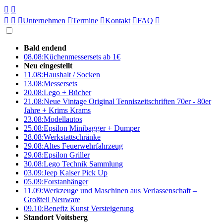





Unternehmen

Termine

Kontakt

FAQ

Bald endend
08.08:
Küchenmessersets ab 1€
Neu eingestellt
11.08:
Haushalt / Socken
13.08:
Messersets
20.08:
Lego + Bücher
21.08:
Neue Vintage Original Tenniszeitschriften 70er - 80er
Jahre + Krims Krams
23.08:
Modellautos
25.08:
Epsilon Minibagger + Dumper
28.08:
Werkstattschränke
29.08:
Altes Feuerwehrfahrzeug
29.08:
Epsilon Griller
30.08:
Lego Technik Sammlung
03.09:
Jeep Kaiser Pick Up
05.09:
Forstanhänger
11.09:
Werkzeuge und Maschinen aus Verlassenschaft –
Großteil Neuware
09.10:
Benefiz Kunst Versteigerung
Standort Voitsberg