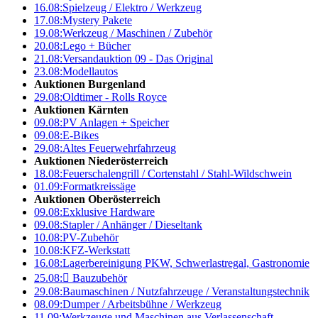
16.08:
Spielzeug / Elektro / Werkzeug
17.08:
Mystery Pakete
19.08:
Werkzeug / Maschinen / Zubehör
20.08:
Lego + Bücher
21.08:
Versandauktion 09 - Das Original
23.08:
Modellautos
Auktionen Burgenland
29.08:
Oldtimer - Rolls Royce
Auktionen Kärnten
09.08:
PV Anlagen + Speicher
09.08:
E-Bikes
29.08:
Altes Feuerwehrfahrzeug
Auktionen Niederösterreich
18.08:
Feuerschalengrill / Cortenstahl / Stahl-Wildschwein
01.09:
Formatkreissäge
Auktionen Oberösterreich
09.08:
Exklusive Hardware
09.08:
Stapler / Anhänger / Dieseltank
10.08:
PV-Zubehör
10.08:
KFZ-Werkstatt
16.08:
Lagerbereinigung PKW, Schwerlastregal, Gastronomie
25.08:

Bauzubehör
29.08:
Baumaschinen / Nutzfahrzeuge / Veranstaltungstechnik
08.09:
Dumper / Arbeitsbühne / Werkzeug
11.09:
Werkzeuge und Maschinen aus Verlassenschaft –