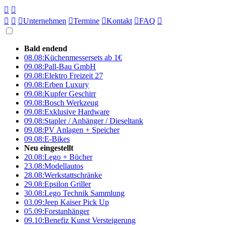





Unternehmen

Termine

Kontakt

FAQ

Bald endend
08.08:
Küchenmessersets ab 1€
09.08:
Pall-Bau GmbH
09.08:
Elektro Freizeit 27
09.08:
Erben Luxury
09.08:
Kupfer Geschirr
09.08:
Bosch Werkzeug
09.08:
Exklusive Hardware
09.08:
Stapler / Anhänger / Dieseltank
09.08:
PV Anlagen + Speicher
09.08:
E-Bikes
Neu eingestellt
20.08:
Lego + Bücher
23.08:
Modellautos
28.08:
Werkstattschränke
29.08:
Epsilon Griller
30.08:
Lego Technik Sammlung
03.09:
Jeep Kaiser Pick Up
05.09:
Forstanhänger
09.10:
Benefiz Kunst Versteigerung