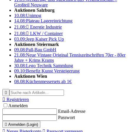
Großteil Neuware
Auktionen Salzburg
10.08:
Unimog
14.08:
Plateau Lagereinrichtung
21.08:

Energie Industrie
21.08:

LKW / Container
03.09:
Jeep Kaiser Pick Up
Auktionen Steiermark
09.08:
Pall-Bau GmbH
21.08:
Neue Vintage Original Tenniszeitschriften 70er - 80er
Jahre + Krims Krams
30.08:
Lego Technik Sammlung
09.10:
Benefiz Kunst Versteigerung
Auktionen Wien
08.08:
Küchenmessersets ab 1€


Registrieren
Anmelden
Email-Adresse
Passwort

Anmelden (Login)

Neues Bieterkonto

Passwort vergessen