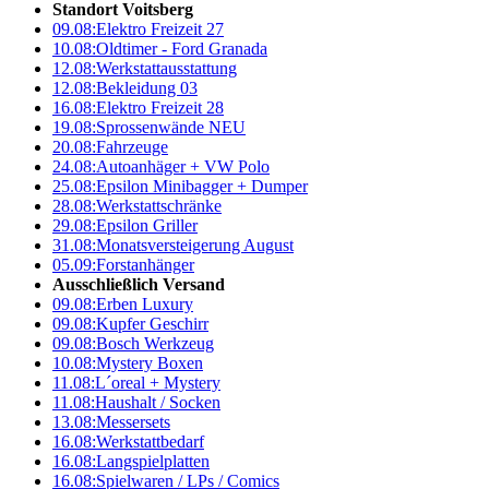
Standort Voitsberg
09.08:
Elektro Freizeit 27
10.08:
Oldtimer - Ford Granada
12.08:
Werkstattausstattung
12.08:
Bekleidung 03
16.08:
Elektro Freizeit 28
19.08:
Sprossenwände NEU
20.08:
Fahrzeuge
24.08:
Autoanhäger + VW Polo
25.08:
Epsilon Minibagger + Dumper
28.08:
Werkstattschränke
29.08:
Epsilon Griller
31.08:
Monatsversteigerung August
05.09:
Forstanhänger
Ausschließlich Versand
09.08:
Erben Luxury
09.08:
Kupfer Geschirr
09.08:
Bosch Werkzeug
10.08:
Mystery Boxen
11.08:
L´oreal + Mystery
11.08:
Haushalt / Socken
13.08:
Messersets
16.08:
Werkstattbedarf
16.08:
Langspielplatten
16.08:
Spielwaren / LPs / Comics