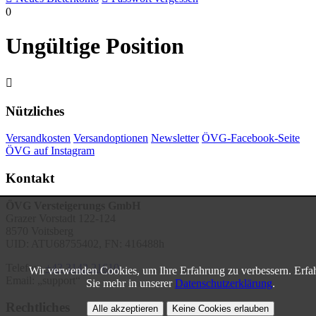
0
Ungültige Position

Nützliches
Versandkosten
Versandoptionen
Newsletter
ÖVG-Facebook-Seite
ÖVG auf Instagram
Kontakt
ÖVG Versteigerungs GmbH
Grazer Vorstadt 122-124
8570 Voitsberg
UID: ATU68755402, FN: 416488h
Telefon:
+43 3142 21610
Wir verwenden Cookies, um Ihre Erfahrung zu verbessern. Erfa
Email:
support
Sie mehr in unserer
Datenschutzerklärung
.
Rechtliches
Alle akzeptieren
Keine Cookies erlauben