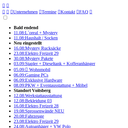





Unternehmen

Termine

Kontakt

FAQ

Bald endend
11.08:
L´oreal + Mystery
11.08:
Haushalt / Socken
Neu eingestellt
16.08:
Mystery Rucksäcke
23.08:
Elektro Freizeit 29
30.08:
Mystery Pakete
03.09:
Stapler + Dieseltank + Kofferanhänger
05.09:

Wohnmobil
06.09:
Gaming PCs
06.09:
Exklusive Hardware
08.09:
PKW + Eventausstattung + Möbel
Standort Voitsberg
12.08:
Werkstattausstattung
12.08:
Bekleidung 03
16.08:
Elektro Freizeit 28
19.08:
Sprossenwände NEU
20.08:
Fahrzeuge
23.08:
Elektro Freizeit 29
24.08:
Autoanhäger + VW Polo