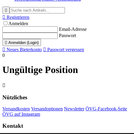


Registrieren
Anmelden
Email-Adresse
Passwort

Anmelden (Login)

Neues Bieterkonto

Passwort vergessen
0
Ungültige Position

Nützliches
Versandkosten
Versandoptionen
Newsletter
ÖVG-Facebook-Seite
ÖVG auf Instagram
Kontakt