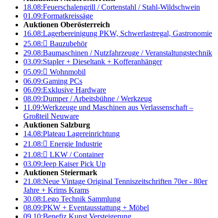
18.08:
Feuerschalengrill / Cortenstahl / Stahl-Wildschwein
01.09:
Formatkreissäge
Auktionen Oberösterreich
16.08:
Lagerbereinigung PKW, Schwerlastregal, Gastronomie
25.08:

Bauzubehör
29.08:
Baumaschinen / Nutzfahrzeuge / Veranstaltungstechnik
03.09:
Stapler + Dieseltank + Kofferanhänger
05.09:

Wohnmobil
06.09:
Gaming PCs
06.09:
Exklusive Hardware
08.09:
Dumper / Arbeitsbühne / Werkzeug
11.09:
Werkzeuge und Maschinen aus Verlassenschaft –
Großteil Neuware
Auktionen Salzburg
14.08:
Plateau Lagereinrichtung
21.08:

Energie Industrie
21.08:

LKW / Container
03.09:
Jeep Kaiser Pick Up
Auktionen Steiermark
21.08:
Neue Vintage Original Tenniszeitschriften 70er - 80er
Jahre + Krims Krams
30.08:
Lego Technik Sammlung
08.09:
PKW + Eventausstattung + Möbel
09.10:
Benefiz Kunst Versteigerung