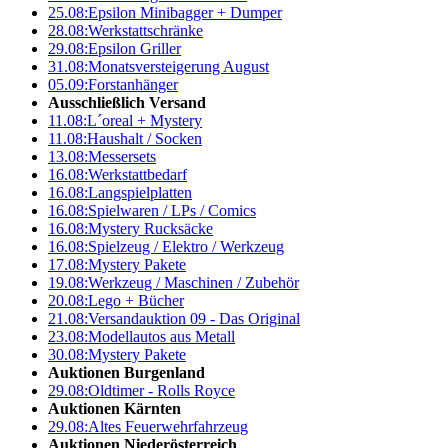
25.08:
Epsilon Minibagger + Dumper
28.08:
Werkstattschränke
29.08:
Epsilon Griller
31.08:
Monatsversteigerung August
05.09:
Forstanhänger
Ausschließlich Versand
11.08:
L´oreal + Mystery
11.08:
Haushalt / Socken
13.08:
Messersets
16.08:
Werkstattbedarf
16.08:
Langspielplatten
16.08:
Spielwaren / LPs / Comics
16.08:
Mystery Rucksäcke
16.08:
Spielzeug / Elektro / Werkzeug
17.08:
Mystery Pakete
19.08:
Werkzeug / Maschinen / Zubehör
20.08:
Lego + Bücher
21.08:
Versandauktion 09 - Das Original
23.08:
Modellautos aus Metall
30.08:
Mystery Pakete
Auktionen Burgenland
29.08:
Oldtimer - Rolls Royce
Auktionen Kärnten
29.08:
Altes Feuerwehrfahrzeug
Auktionen Niederösterreich