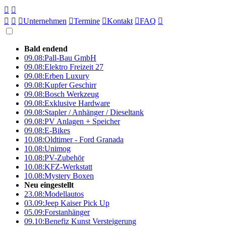





Unternehmen

Termine

Kontakt

FAQ

Bald endend
09.08:
Pall-Bau GmbH
09.08:
Elektro Freizeit 27
09.08:
Erben Luxury
09.08:
Kupfer Geschirr
09.08:
Bosch Werkzeug
09.08:
Exklusive Hardware
09.08:
Stapler / Anhänger / Dieseltank
09.08:
PV Anlagen + Speicher
09.08:
E-Bikes
10.08:
Oldtimer - Ford Granada
10.08:
Unimog
10.08:
PV-Zubehör
10.08:
KFZ-Werkstatt
10.08:
Mystery Boxen
Neu eingestellt
23.08:
Modellautos
03.09:
Jeep Kaiser Pick Up
05.09:
Forstanhänger
09.10:
Benefiz Kunst Versteigerung