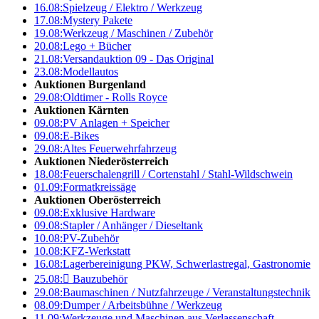
16.08:
Spielzeug / Elektro / Werkzeug
17.08:
Mystery Pakete
19.08:
Werkzeug / Maschinen / Zubehör
20.08:
Lego + Bücher
21.08:
Versandauktion 09 - Das Original
23.08:
Modellautos
Auktionen Burgenland
29.08:
Oldtimer - Rolls Royce
Auktionen Kärnten
09.08:
PV Anlagen + Speicher
09.08:
E-Bikes
29.08:
Altes Feuerwehrfahrzeug
Auktionen Niederösterreich
18.08:
Feuerschalengrill / Cortenstahl / Stahl-Wildschwein
01.09:
Formatkreissäge
Auktionen Oberösterreich
09.08:
Exklusive Hardware
09.08:
Stapler / Anhänger / Dieseltank
10.08:
PV-Zubehör
10.08:
KFZ-Werkstatt
16.08:
Lagerbereinigung PKW, Schwerlastregal, Gastronomie
25.08:

Bauzubehör
29.08:
Baumaschinen / Nutzfahrzeuge / Veranstaltungstechnik
08.09:
Dumper / Arbeitsbühne / Werkzeug
11.09:
Werkzeuge und Maschinen aus Verlassenschaft –