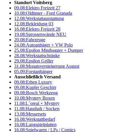
Standort Voitsberg
09.08:
Elektro Freizeit 27
10.08:
Oldtimer - Ford Granada
12.08:
Werkstattausstattung
12.08:
Bekleidung 03
16.08:
Elektro Freizeit 28
19.08:
Sprossenwände NEU
20.08:
Fahrzeuge
24.08:
Autoanhäger + VW Polo
25.08:
Epsilon Minibagger + Dumper
28.08:
Werkstattschränke
29.08:
Epsilon Griller
31.08:
Monatsversteigerung August
05.09:
Forstanhänger
Ausschließlich Versand
09.08:
Erben Luxury
09.08:
Kupfer Geschirr
09.08:
Bosch Werkzeug
10.08:
Mystery Boxen
11.08:
L´oreal + Mystery
11.08:
Haushalt / Socken
13.08:
Messersets
16.08:
Werkstattbedarf
16.08:
Langspielplatten
16.08:
Spielwaren / LPs / Comics