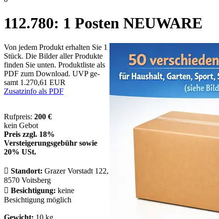
112.780: 1 Posten NEU­WA­RE
Von je­dem Pro­dukt er­hal­ten Sie 1
Stück. Die Bil­der al­ler Pro­duk­te
fin­den Sie un­ten. Pro­dukt­lis­te als
PDF zum Down­load. UVP ge­
samt 1.270,61 EUR
Zusatzinfo als PDF
Rufpreis:
200 €
kein Gebot
Preis zzgl. 18%
Versteigerungsgebühr sowie
20% USt.

Standort:
Grazer Vorstadt 122,
8570 Voitsberg

Besichtigung:
keine
Besichtigung möglich
Gewicht:
10 kg