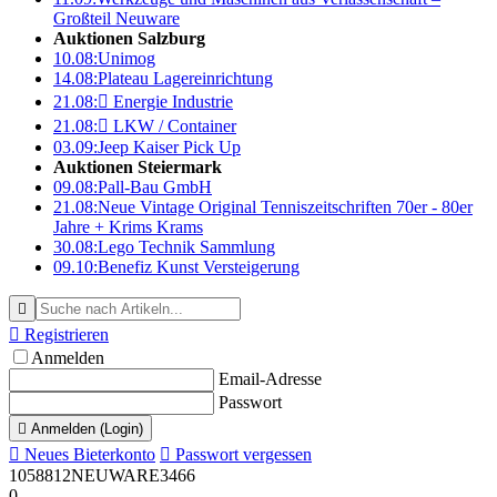
Großteil Neuware
Auktionen Salzburg
10.08:
Unimog
14.08:
Plateau Lagereinrichtung
21.08:

Energie Industrie
21.08:

LKW / Container
03.09:
Jeep Kaiser Pick Up
Auktionen Steiermark
09.08:
Pall-Bau GmbH
21.08:
Neue Vintage Original Tenniszeitschriften 70er - 80er
Jahre + Krims Krams
30.08:
Lego Technik Sammlung
09.10:
Benefiz Kunst Versteigerung


Registrieren
Anmelden
Email-Adresse
Passwort

Anmelden (Login)

Neues Bieterkonto

Passwort vergessen
1058812
NEUWARE
3466
0