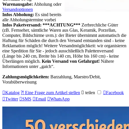
Warenausgabe:
Abholung oder
Versandoptionen
Infos Abholung:
Es sind bereits
alle Abholungstermine vorbei
Infos Paketversand:
***ACHTUNG***
Zerbrechliche Güter
(zB. Fernseher, sämtliche Waren aus Glas, Keramik, Porzellan,
Computer, Bildschirme uvm.): der Bieter übernimmt automatisch die
Haftung für Schäden die durch den Versand entstanden sind - keine
Reklamation möglich! Weitere Versandmöglichkeit: wir organisieren
eine Spedition für Sie - jedoch ausschließlich Palettenversand
(Länge bis 240 cm, Breite bis 140 cm, Höhe bis 160 cm) - keine
Überlängen möglich.
Kein Versand von Gefahrgut!
Nähere
Informationen unter
gaich
.
Zahlungsmöglichkeiten:
Barzahlung, Maestro/Debit,
Vorabüberweisung

Katalog
⁈ Eine Frage zum Artikel stellen

teilen

Facebook

Twitter

SMS

Email

WhatsApp