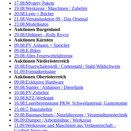
17.08:
Mystery Pakete
19.08:
Werkzeug / Maschinen / Zubehör
20.08:
Lego + Bücher
21.08:
Versandauktion 09 - Das Original
23.08:
Modellautos
Auktionen Burgenland
29.08:
Oldtimer - Rolls Royce
Auktionen Kärnten
09.08:
PV Anlagen + Speicher
09.08:
E-Bikes
29.08:
Altes Feuerwehrfahrzeug
Auktionen Niederösterreich
18.08:
Feuerschalengrill / Cortenstahl / Stahl-Wildschwein
01.09:
Formatkreissäge
Auktionen Oberösterreich
09.08:
Exklusive Hardware
09.08:
Stapler / Anhänger / Dieseltank
10.08:
PV-Zubehör
10.08:
KFZ-Werkstatt
16.08:
Lagerbereinigung PKW, Schwerlastregal, Gastronomie
25.08:

Bauzubehör
29.08:
Baumaschinen / Nutzfahrzeuge / Veranstaltungstechnik
08.09:
Dumper / Arbeitsbühne / Werkzeug
11.09:
Werkzeuge und Maschinen aus Verlassenschaft –
Großteil Neuware