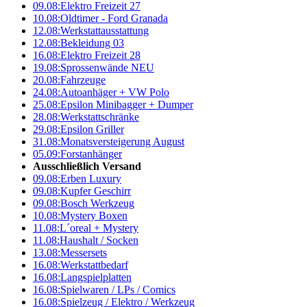
09.08:
Elektro Freizeit 27
10.08:
Oldtimer - Ford Granada
12.08:
Werkstattausstattung
12.08:
Bekleidung 03
16.08:
Elektro Freizeit 28
19.08:
Sprossenwände NEU
20.08:
Fahrzeuge
24.08:
Autoanhäger + VW Polo
25.08:
Epsilon Minibagger + Dumper
28.08:
Werkstattschränke
29.08:
Epsilon Griller
31.08:
Monatsversteigerung August
05.09:
Forstanhänger
Ausschließlich Versand
09.08:
Erben Luxury
09.08:
Kupfer Geschirr
09.08:
Bosch Werkzeug
10.08:
Mystery Boxen
11.08:
L´oreal + Mystery
11.08:
Haushalt / Socken
13.08:
Messersets
16.08:
Werkstattbedarf
16.08:
Langspielplatten
16.08:
Spielwaren / LPs / Comics
16.08:
Spielzeug / Elektro / Werkzeug