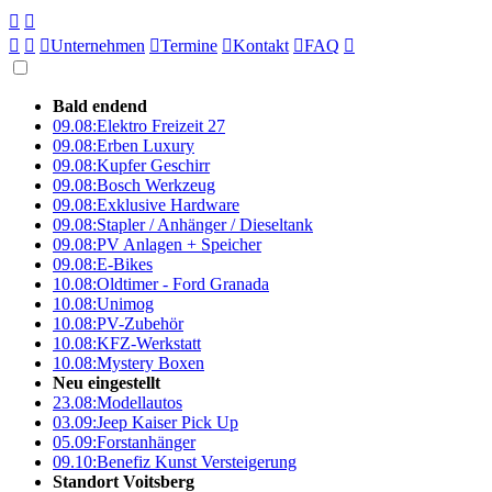





Unternehmen

Termine

Kontakt

FAQ

Bald endend
09.08:
Elektro Freizeit 27
09.08:
Erben Luxury
09.08:
Kupfer Geschirr
09.08:
Bosch Werkzeug
09.08:
Exklusive Hardware
09.08:
Stapler / Anhänger / Dieseltank
09.08:
PV Anlagen + Speicher
09.08:
E-Bikes
10.08:
Oldtimer - Ford Granada
10.08:
Unimog
10.08:
PV-Zubehör
10.08:
KFZ-Werkstatt
10.08:
Mystery Boxen
Neu eingestellt
23.08:
Modellautos
03.09:
Jeep Kaiser Pick Up
05.09:
Forstanhänger
09.10:
Benefiz Kunst Versteigerung
Standort Voitsberg