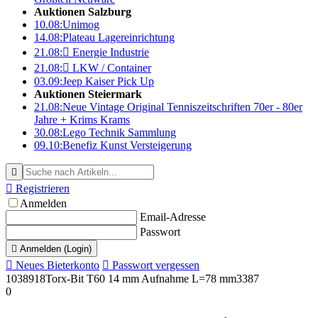
Auktionen Salzburg
10.08:
Unimog
14.08:
Plateau Lagereinrichtung
21.08:

Energie Industrie
21.08:

LKW / Container
03.09:
Jeep Kaiser Pick Up
Auktionen Steiermark
21.08:
Neue Vintage Original Tenniszeitschriften 70er - 80er
Jahre + Krims Krams
30.08:
Lego Technik Sammlung
09.10:
Benefiz Kunst Versteigerung


Registrieren
Anmelden
Email-Adresse
Passwort

Anmelden (Login)

Neues Bieterkonto

Passwort vergessen
1038918
Torx-Bit T60 14 mm Aufnahme L=78 mm
3387
0