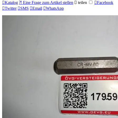

Katalog
⁈ Eine Frage zum Artikel stellen

teilen

Facebook

Twitter

SMS

Email

WhatsApp