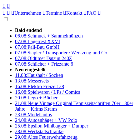





Unternehmen

Termine

Kontakt

FAQ

Bald endend
06.08:
Schmuck + Sammelmünzen
07.08:
Lagerrest XXVI
07.08:
Pall-Bau GmbH
07.08:
Stapler / Transporter / Werkzeug und Co.
07.08:
Oldtimer Datsun 240Z
07.08:
Schilcher + Frizzante 6
Neu eingestellt
11.08:
Haushalt / Socken
13.08:
Messersets
16.08:
Elektro Freizeit 28
16.08:
Spielwaren / LPs / Comics
20.08:
Lego + Bücher
21.08:
Neue Vintage Original Tenniszeitschriften 70er - 80er
Jahre + Krims Krams
23.08:
Modellautos
24.08:
Autoanhäger + VW Polo
25.08:
Epsilon Minibagger + Dumper
28.08:
Werkstattschränke
29.08:
Altes Feuerwehrfahrzeug