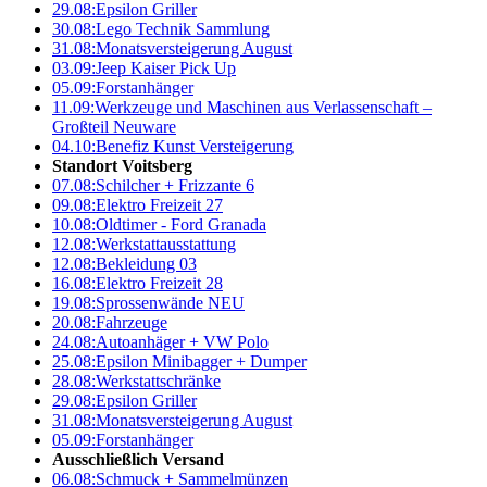
29.08:
Epsilon Griller
30.08:
Lego Technik Sammlung
31.08:
Monatsversteigerung August
03.09:
Jeep Kaiser Pick Up
05.09:
Forstanhänger
11.09:
Werkzeuge und Maschinen aus Verlassenschaft –
Großteil Neuware
04.10:
Benefiz Kunst Versteigerung
Standort Voitsberg
07.08:
Schilcher + Frizzante 6
09.08:
Elektro Freizeit 27
10.08:
Oldtimer - Ford Granada
12.08:
Werkstattausstattung
12.08:
Bekleidung 03
16.08:
Elektro Freizeit 28
19.08:
Sprossenwände NEU
20.08:
Fahrzeuge
24.08:
Autoanhäger + VW Polo
25.08:
Epsilon Minibagger + Dumper
28.08:
Werkstattschränke
29.08:
Epsilon Griller
31.08:
Monatsversteigerung August
05.09:
Forstanhänger
Ausschließlich Versand
06.08:
Schmuck + Sammelmünzen