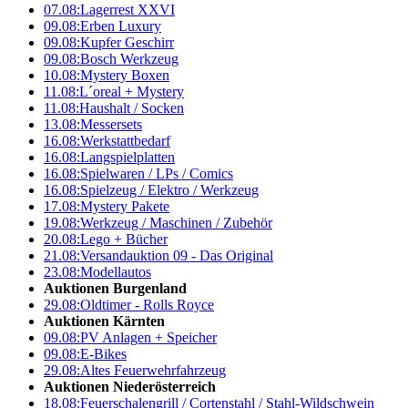
07.08:
Lagerrest XXVI
09.08:
Erben Luxury
09.08:
Kupfer Geschirr
09.08:
Bosch Werkzeug
10.08:
Mystery Boxen
11.08:
L´oreal + Mystery
11.08:
Haushalt / Socken
13.08:
Messersets
16.08:
Werkstattbedarf
16.08:
Langspielplatten
16.08:
Spielwaren / LPs / Comics
16.08:
Spielzeug / Elektro / Werkzeug
17.08:
Mystery Pakete
19.08:
Werkzeug / Maschinen / Zubehör
20.08:
Lego + Bücher
21.08:
Versandauktion 09 - Das Original
23.08:
Modellautos
Auktionen Burgenland
29.08:
Oldtimer - Rolls Royce
Auktionen Kärnten
09.08:
PV Anlagen + Speicher
09.08:
E-Bikes
29.08:
Altes Feuerwehrfahrzeug
Auktionen Niederösterreich
18.08:
Feuerschalengrill / Cortenstahl / Stahl-Wildschwein