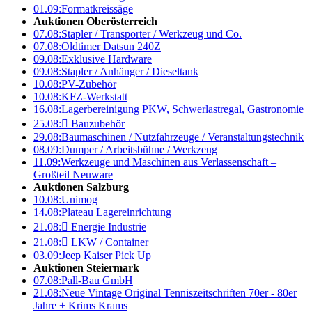
01.09:
Formatkreissäge
Auktionen Oberösterreich
07.08:
Stapler / Transporter / Werkzeug und Co.
07.08:
Oldtimer Datsun 240Z
09.08:
Exklusive Hardware
09.08:
Stapler / Anhänger / Dieseltank
10.08:
PV-Zubehör
10.08:
KFZ-Werkstatt
16.08:
Lagerbereinigung PKW, Schwerlastregal, Gastronomie
25.08:

Bauzubehör
29.08:
Baumaschinen / Nutzfahrzeuge / Veranstaltungstechnik
08.09:
Dumper / Arbeitsbühne / Werkzeug
11.09:
Werkzeuge und Maschinen aus Verlassenschaft –
Großteil Neuware
Auktionen Salzburg
10.08:
Unimog
14.08:
Plateau Lagereinrichtung
21.08:

Energie Industrie
21.08:

LKW / Container
03.09:
Jeep Kaiser Pick Up
Auktionen Steiermark
07.08:
Pall-Bau GmbH
21.08:
Neue Vintage Original Tenniszeitschriften 70er - 80er
Jahre + Krims Krams