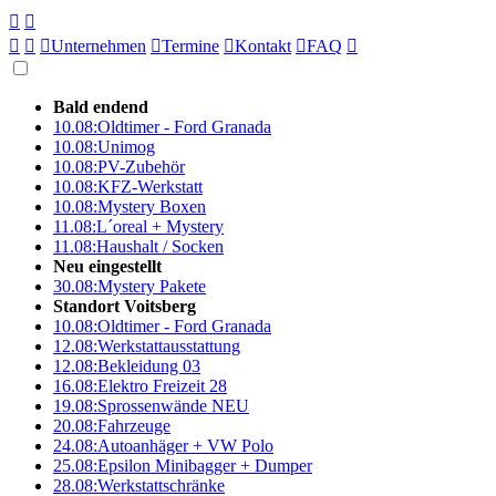





Unternehmen

Termine

Kontakt

FAQ

Bald endend
10.08:
Oldtimer - Ford Granada
10.08:
Unimog
10.08:
PV-Zubehör
10.08:
KFZ-Werkstatt
10.08:
Mystery Boxen
11.08:
L´oreal + Mystery
11.08:
Haushalt / Socken
Neu eingestellt
30.08:
Mystery Pakete
Standort Voitsberg
10.08:
Oldtimer - Ford Granada
12.08:
Werkstattausstattung
12.08:
Bekleidung 03
16.08:
Elektro Freizeit 28
19.08:
Sprossenwände NEU
20.08:
Fahrzeuge
24.08:
Autoanhäger + VW Polo
25.08:
Epsilon Minibagger + Dumper
28.08:
Werkstattschränke