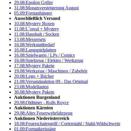
29.08:
Epsilon Griller
31.08:
Monatsversteigerung August
05.09:
Forstanhänger
Ausschließlich Versand
10.08:
Mystery Boxen
11.08:
L´oreal + Mystery
11.08:
Haushalt / Socken
13.08:
Messersets
16.08:
Werkstattbedarf
16.08:
Langspielplatten
16.08:
Spielwaren / LPs / Comics
16.08:
Spielzeug / Elektro / Werkzeug
17.08:
Mystery Pakete
19.08:
Werkzeug / Maschinen / Zubehör
20.08:
Lego + Bücher
21.08:
Versandauktion 09 - Das Original
23.08:
Modellautos
30.08:
Mystery Pakete
Auktionen Burgenland
29.08:
Oldtimer - Rolls Royce
Auktionen Kärnten
29.08:
Altes Feuerwehrfahrzeug
Auktionen Niederösterreich
18.08:
Feuerschalengrill / Cortenstahl / Stahl-Wildschwein
01.09:
Formatkreissäge