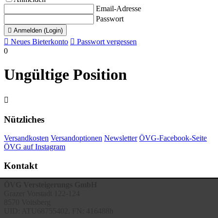
Email-Adresse
Passwort

Anmelden (Login)

Neues Bieterkonto

Passwort vergessen
0
Ungültige Position

Nützliches
Versandkosten
Versandoptionen
Newsletter
ÖVG-Facebook-Seite
ÖVG auf Instagram
Kontakt
ÖVG Versteigerungs GmbH
Grazer Vorstadt 122-124
8570 Voitsberg
UID: ATU68755402, FN: 416488h