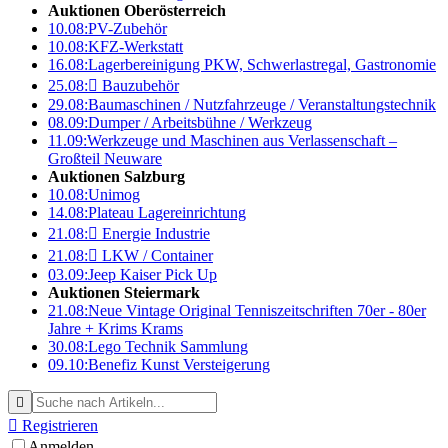
Auktionen Oberösterreich
10.08:
PV-Zubehör
10.08:
KFZ-Werkstatt
16.08:
Lagerbereinigung PKW, Schwerlastregal, Gastronomie
25.08:

Bauzubehör
29.08:
Baumaschinen / Nutzfahrzeuge / Veranstaltungstechnik
08.09:
Dumper / Arbeitsbühne / Werkzeug
11.09:
Werkzeuge und Maschinen aus Verlassenschaft –
Großteil Neuware
Auktionen Salzburg
10.08:
Unimog
14.08:
Plateau Lagereinrichtung
21.08:

Energie Industrie
21.08:

LKW / Container
03.09:
Jeep Kaiser Pick Up
Auktionen Steiermark
21.08:
Neue Vintage Original Tenniszeitschriften 70er - 80er
Jahre + Krims Krams
30.08:
Lego Technik Sammlung
09.10:
Benefiz Kunst Versteigerung


Registrieren
Anmelden