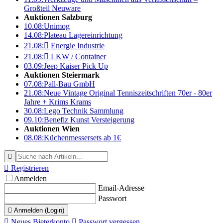
Großteil Neuware
Auktionen Salzburg
10.08:
Unimog
14.08:
Plateau Lagereinrichtung
21.08:

Energie Industrie
21.08:

LKW / Container
03.09:
Jeep Kaiser Pick Up
Auktionen Steiermark
07.08:
Pall-Bau GmbH
21.08:
Neue Vintage Original Tenniszeitschriften 70er - 80er
Jahre + Krims Krams
30.08:
Lego Technik Sammlung
09.10:
Benefiz Kunst Versteigerung
Auktionen Wien
08.08:
Küchenmessersets ab 1€


Registrieren
Anmelden
Email-Adresse
Passwort

Anmelden (Login)

Neues Bieterkonto

Passwort vergessen