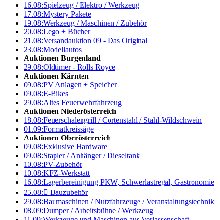
16.08:
Spielzeug / Elektro / Werkzeug
17.08:
Mystery Pakete
19.08:
Werkzeug / Maschinen / Zubehör
20.08:
Lego + Bücher
21.08:
Versandauktion 09 - Das Original
23.08:
Modellautos
Auktionen Burgenland
29.08:
Oldtimer - Rolls Royce
Auktionen Kärnten
09.08:
PV Anlagen + Speicher
09.08:
E-Bikes
29.08:
Altes Feuerwehrfahrzeug
Auktionen Niederösterreich
18.08:
Feuerschalengrill / Cortenstahl / Stahl-Wildschwein
01.09:
Formatkreissäge
Auktionen Oberösterreich
09.08:
Exklusive Hardware
09.08:
Stapler / Anhänger / Dieseltank
10.08:
PV-Zubehör
10.08:
KFZ-Werkstatt
16.08:
Lagerbereinigung PKW, Schwerlastregal, Gastronomie
25.08:

Bauzubehör
29.08:
Baumaschinen / Nutzfahrzeuge / Veranstaltungstechnik
08.09:
Dumper / Arbeitsbühne / Werkzeug
11.09:
Werkzeuge und Maschinen aus Verlassenschaft –