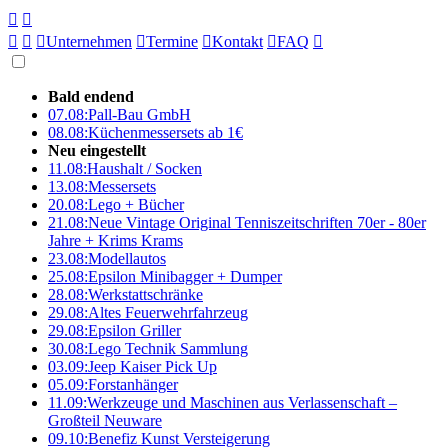





Unternehmen

Termine

Kontakt

FAQ

Bald endend
07.08:
Pall-Bau GmbH
08.08:
Küchenmessersets ab 1€
Neu eingestellt
11.08:
Haushalt / Socken
13.08:
Messersets
20.08:
Lego + Bücher
21.08:
Neue Vintage Original Tenniszeitschriften 70er - 80er
Jahre + Krims Krams
23.08:
Modellautos
25.08:
Epsilon Minibagger + Dumper
28.08:
Werkstattschränke
29.08:
Altes Feuerwehrfahrzeug
29.08:
Epsilon Griller
30.08:
Lego Technik Sammlung
03.09:
Jeep Kaiser Pick Up
05.09:
Forstanhänger
11.09:
Werkzeuge und Maschinen aus Verlassenschaft –
Großteil Neuware
09.10:
Benefiz Kunst Versteigerung