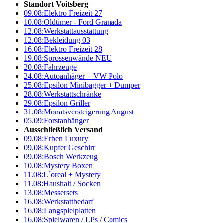
Standort Voitsberg
09.08:
Elektro Freizeit 27
10.08:
Oldtimer - Ford Granada
12.08:
Werkstattausstattung
12.08:
Bekleidung 03
16.08:
Elektro Freizeit 28
19.08:
Sprossenwände NEU
20.08:
Fahrzeuge
24.08:
Autoanhäger + VW Polo
25.08:
Epsilon Minibagger + Dumper
28.08:
Werkstattschränke
29.08:
Epsilon Griller
31.08:
Monatsversteigerung August
05.09:
Forstanhänger
Ausschließlich Versand
09.08:
Erben Luxury
09.08:
Kupfer Geschirr
09.08:
Bosch Werkzeug
10.08:
Mystery Boxen
11.08:
L´oreal + Mystery
11.08:
Haushalt / Socken
13.08:
Messersets
16.08:
Werkstattbedarf
16.08:
Langspielplatten
16.08:
Spielwaren / LPs / Comics