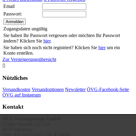
Email
Passwort:
Zugangsdaten ungültig
Sie haben Ihr Passwort vergessen oder möchten Ihr Passwort
ändern? Klicken Sie
hier
.
Sie haben sich noch nicht registriert? Klicken Sie
hier
um ein
Konto erstellen.
Zur Versteigerungsübersicht

Nützliches
Versandkosten
Versandoptionen
Newsletter
ÖVG-Facebook-Seite
ÖVG auf Instagram
Kontakt
ÖVG Versteigerungs GmbH
Grazer Vorstadt 122-124
8570 Voitsberg
UID: ATU68755402, FN: 416488h