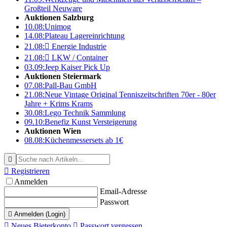
Großteil Neuware
Auktionen Salzburg
10.08:
Unimog
14.08:
Plateau Lagereinrichtung
21.08:

Energie Industrie
21.08:

LKW / Container
03.09:
Jeep Kaiser Pick Up
Auktionen Steiermark
07.08:
Pall-Bau GmbH
21.08:
Neue Vintage Original Tenniszeitschriften 70er - 80er
Jahre + Krims Krams
30.08:
Lego Technik Sammlung
09.10:
Benefiz Kunst Versteigerung
Auktionen Wien
08.08:
Küchenmessersets ab 1€


Registrieren
Anmelden
Email-Adresse
Passwort

Anmelden (Login)

Neues Bieterkonto

Passwort vergessen