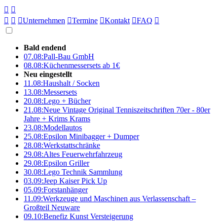





Unternehmen

Termine

Kontakt

FAQ

Bald endend
07.08:
Pall-Bau GmbH
08.08:
Küchenmessersets ab 1€
Neu eingestellt
11.08:
Haushalt / Socken
13.08:
Messersets
20.08:
Lego + Bücher
21.08:
Neue Vintage Original Tenniszeitschriften 70er - 80er
Jahre + Krims Krams
23.08:
Modellautos
25.08:
Epsilon Minibagger + Dumper
28.08:
Werkstattschränke
29.08:
Altes Feuerwehrfahrzeug
29.08:
Epsilon Griller
30.08:
Lego Technik Sammlung
03.09:
Jeep Kaiser Pick Up
05.09:
Forstanhänger
11.09:
Werkzeuge und Maschinen aus Verlassenschaft –
Großteil Neuware
09.10:
Benefiz Kunst Versteigerung