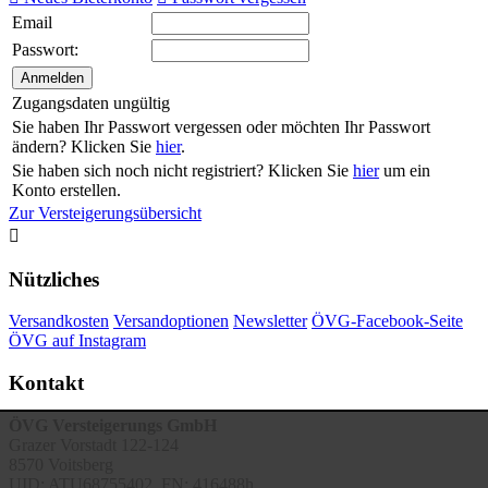
Email
Passwort:
Zugangsdaten ungültig
Sie haben Ihr Passwort vergessen oder möchten Ihr Passwort
ändern? Klicken Sie
hier
.
Sie haben sich noch nicht registriert? Klicken Sie
hier
um ein
Konto erstellen.
Zur Versteigerungsübersicht

Nützliches
Versandkosten
Versandoptionen
Newsletter
ÖVG-Facebook-Seite
ÖVG auf Instagram
Kontakt
ÖVG Versteigerungs GmbH
Grazer Vorstadt 122-124
8570 Voitsberg
UID: ATU68755402, FN: 416488h