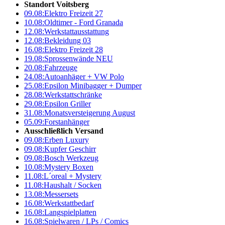
Standort Voitsberg
09.08:
Elektro Freizeit 27
10.08:
Oldtimer - Ford Granada
12.08:
Werkstattausstattung
12.08:
Bekleidung 03
16.08:
Elektro Freizeit 28
19.08:
Sprossenwände NEU
20.08:
Fahrzeuge
24.08:
Autoanhäger + VW Polo
25.08:
Epsilon Minibagger + Dumper
28.08:
Werkstattschränke
29.08:
Epsilon Griller
31.08:
Monatsversteigerung August
05.09:
Forstanhänger
Ausschließlich Versand
09.08:
Erben Luxury
09.08:
Kupfer Geschirr
09.08:
Bosch Werkzeug
10.08:
Mystery Boxen
11.08:
L´oreal + Mystery
11.08:
Haushalt / Socken
13.08:
Messersets
16.08:
Werkstattbedarf
16.08:
Langspielplatten
16.08:
Spielwaren / LPs / Comics