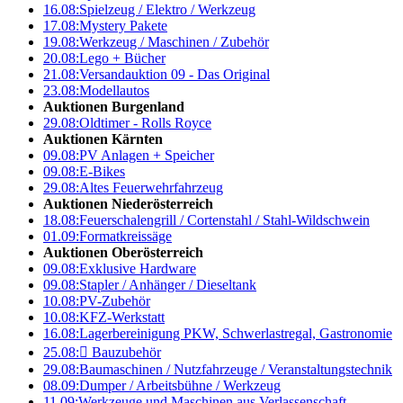
16.08:
Spielzeug / Elektro / Werkzeug
17.08:
Mystery Pakete
19.08:
Werkzeug / Maschinen / Zubehör
20.08:
Lego + Bücher
21.08:
Versandauktion 09 - Das Original
23.08:
Modellautos
Auktionen Burgenland
29.08:
Oldtimer - Rolls Royce
Auktionen Kärnten
09.08:
PV Anlagen + Speicher
09.08:
E-Bikes
29.08:
Altes Feuerwehrfahrzeug
Auktionen Niederösterreich
18.08:
Feuerschalengrill / Cortenstahl / Stahl-Wildschwein
01.09:
Formatkreissäge
Auktionen Oberösterreich
09.08:
Exklusive Hardware
09.08:
Stapler / Anhänger / Dieseltank
10.08:
PV-Zubehör
10.08:
KFZ-Werkstatt
16.08:
Lagerbereinigung PKW, Schwerlastregal, Gastronomie
25.08:

Bauzubehör
29.08:
Baumaschinen / Nutzfahrzeuge / Veranstaltungstechnik
08.09:
Dumper / Arbeitsbühne / Werkzeug
11.09:
Werkzeuge und Maschinen aus Verlassenschaft –