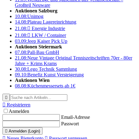
Großteil Neuware
Auktionen Salzburg
10.08:
Unimog
14.08:
Plateau Lagereinrichtung
21.08:

Energie Industrie
21.08:

LKW / Container
03.09:
Jeep Kaiser Pick Up
Auktionen Steiermark
07.08:
Pall-Bau GmbH
21.08:
Neue Vintage Original Tenniszeitschriften 70er - 80er
Jahre + Krims Krams
30.08:
Lego Technik Sammlung
09.10:
Benefiz Kunst Versteigerung
Auktionen Wien
08.08:
Küchenmessersets ab 1€


Registrieren
Anmelden
Email-Adresse
Passwort

Anmelden (Login)

Neues Bieterkonto

Passwort vergessen