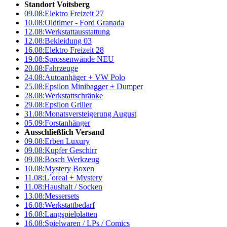
Standort Voitsberg
09.08:
Elektro Freizeit 27
10.08:
Oldtimer - Ford Granada
12.08:
Werkstattausstattung
12.08:
Bekleidung 03
16.08:
Elektro Freizeit 28
19.08:
Sprossenwände NEU
20.08:
Fahrzeuge
24.08:
Autoanhäger + VW Polo
25.08:
Epsilon Minibagger + Dumper
28.08:
Werkstattschränke
29.08:
Epsilon Griller
31.08:
Monatsversteigerung August
05.09:
Forstanhänger
Ausschließlich Versand
09.08:
Erben Luxury
09.08:
Kupfer Geschirr
09.08:
Bosch Werkzeug
10.08:
Mystery Boxen
11.08:
L´oreal + Mystery
11.08:
Haushalt / Socken
13.08:
Messersets
16.08:
Werkstattbedarf
16.08:
Langspielplatten
16.08:
Spielwaren / LPs / Comics