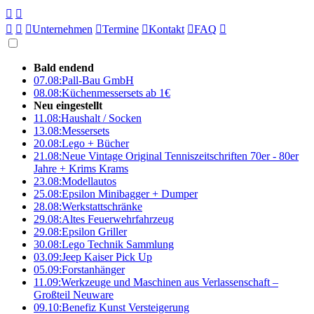





Unternehmen

Termine

Kontakt

FAQ

Bald endend
07.08:
Pall-Bau GmbH
08.08:
Küchenmessersets ab 1€
Neu eingestellt
11.08:
Haushalt / Socken
13.08:
Messersets
20.08:
Lego + Bücher
21.08:
Neue Vintage Original Tenniszeitschriften 70er - 80er
Jahre + Krims Krams
23.08:
Modellautos
25.08:
Epsilon Minibagger + Dumper
28.08:
Werkstattschränke
29.08:
Altes Feuerwehrfahrzeug
29.08:
Epsilon Griller
30.08:
Lego Technik Sammlung
03.09:
Jeep Kaiser Pick Up
05.09:
Forstanhänger
11.09:
Werkzeuge und Maschinen aus Verlassenschaft –
Großteil Neuware
09.10:
Benefiz Kunst Versteigerung