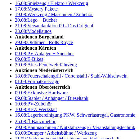
16.08:
Spielzeug / Elektro / Werkzeug
17.08:
Mystery Pakete
19.08:
Werkzeug / Maschinen / Zubehör
20.08:
Lego + Bücher
21.08:
Versandauktion 09 - Das Original
23.08:
Modellautos
Auktionen Burgenland
29.08:
Oldtimer - Rolls Royce
Auktionen Kärnten
09.08:
PV Anlagen + Speicher
09.08:
E-Bikes
29.08:
Altes Feuerwehrfahrzeug
Auktionen Niederösterreich
18.08:
Feuerschalengrill / Cortenstahl / Stahl-Wildschwein
01.09:
Formatkreissäge
Auktionen Oberösterreich
09.08:
Exklusive Hardware
09.08:
Stapler / Anhänger / Dieseltank
10.08:
PV-Zubehör
10.08:
KFZ-Werkstatt
16.08:
Lagerbereinigung PKW, Schwerlastregal, Gastronomie
25.08:

Bauzubehör
29.08:
Baumaschinen / Nutzfahrzeuge / Veranstaltungstechnik
08.09:
Dumper / Arbeitsbühne / Werkzeug
11.09:
Werkzeuge und Maschinen aus Verlassenschaft –