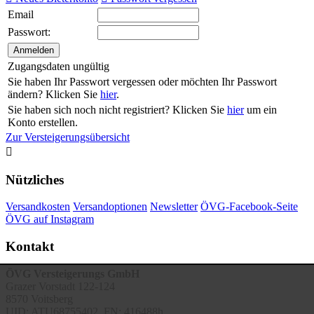
Email
Passwort:
Zugangsdaten ungültig
Sie haben Ihr Passwort vergessen oder möchten Ihr Passwort
ändern? Klicken Sie
hier
.
Sie haben sich noch nicht registriert? Klicken Sie
hier
um ein
Konto erstellen.
Zur Versteigerungsübersicht

Nützliches
Versandkosten
Versandoptionen
Newsletter
ÖVG-Facebook-Seite
ÖVG auf Instagram
Kontakt
ÖVG Versteigerungs GmbH
Grazer Vorstadt 122-124
8570 Voitsberg
UID: ATU68755402, FN: 416488h