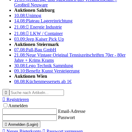
Großteil Neuware
Auktionen Salzburg
10.08:
Unimog
14.08:
Plateau Lagereinrichtung
21.08:

Energie Industrie
21.08:

LKW / Container
03.09:
Jeep Kaiser Pick Up
Auktionen Steiermark
07.08:
Pall-Bau GmbH
21.08:
Neue Vintage Original Tenniszeitschriften 70er - 80er
Jahre + Krims Krams
30.08:
Lego Technik Sammlung
09.10:
Benefiz Kunst Versteigerung
Auktionen Wien
08.08:
Küchenmessersets ab 1€


Registrieren
Anmelden
Email-Adresse
Passwort

Anmelden (Login)

Neues Bieterkonto

Passwort vergessen