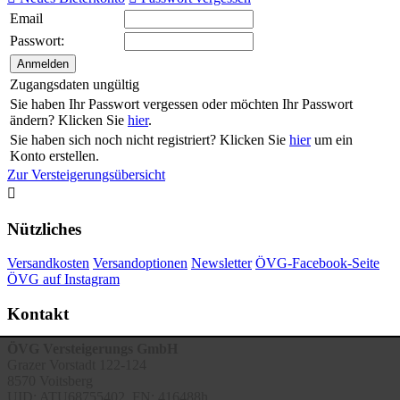
Email
Passwort:
Zugangsdaten ungültig
Sie haben Ihr Passwort vergessen oder möchten Ihr Passwort
ändern? Klicken Sie
hier
.
Sie haben sich noch nicht registriert? Klicken Sie
hier
um ein
Konto erstellen.
Zur Versteigerungsübersicht

Nützliches
Versandkosten
Versandoptionen
Newsletter
ÖVG-Facebook-Seite
ÖVG auf Instagram
Kontakt
ÖVG Versteigerungs GmbH
Grazer Vorstadt 122-124
8570 Voitsberg
UID: ATU68755402, FN: 416488h