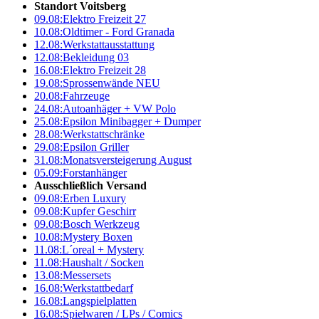
Standort Voitsberg
09.08:
Elektro Freizeit 27
10.08:
Oldtimer - Ford Granada
12.08:
Werkstattausstattung
12.08:
Bekleidung 03
16.08:
Elektro Freizeit 28
19.08:
Sprossenwände NEU
20.08:
Fahrzeuge
24.08:
Autoanhäger + VW Polo
25.08:
Epsilon Minibagger + Dumper
28.08:
Werkstattschränke
29.08:
Epsilon Griller
31.08:
Monatsversteigerung August
05.09:
Forstanhänger
Ausschließlich Versand
09.08:
Erben Luxury
09.08:
Kupfer Geschirr
09.08:
Bosch Werkzeug
10.08:
Mystery Boxen
11.08:
L´oreal + Mystery
11.08:
Haushalt / Socken
13.08:
Messersets
16.08:
Werkstattbedarf
16.08:
Langspielplatten
16.08:
Spielwaren / LPs / Comics