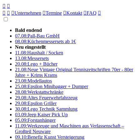





Unternehmen

Termine

Kontakt

FAQ

Bald endend
07.08:
Pall-Bau GmbH
08.08:
Küchenmessersets ab 1€
Neu eingestellt
11.08:
Haushalt / Socken
13.08:
Messersets
20.08:
Lego + Bücher
21.08:
Neue Vintage Original Tenniszeitschriften 70er - 80er
Jahre + Krims Krams
23.08:
Modellautos
25.08:
Epsilon Minibagger + Dumper
28.08:
Werkstattschränke
29.08:
Altes Feuerwehrfahrzeug
29.08:
Epsilon Griller
30.08:
Lego Technik Sammlung
03.09:
Jeep Kaiser Pick Up
05.09:
Forstanhänger
11.09:
Werkzeuge und Maschinen aus Verlassenschaft –
Großteil Neuware
09.10:
Benefiz Kunst Versteigerung