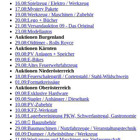
16.08:
Spielzeug / Elektro / Werkzeug
17.08:
Mystery Pakete
19.08:
Werkzeug / Maschinen / Zubehör
20.08:
Lego + Bücher
21.08:
Versandauktion 09 - Das Original
23.08:
Modellautos
Auktionen Burgenland
29.08:
Oldtimer - Rolls Royce
Auktionen Kärnten
09.08:
PV Anlagen + Speicher
09.08:
E-Bikes
29.08:
Altes Feuerwehrfahrzeug
Auktionen Niederösterreich
18.08:
Feuerschalengrill / Cortenstahl / Stahl-Wildschwein
01.09:
Formatkreissäge
Auktionen Oberösterreich
09.08:
Exklusive Hardware
09.08:
Stapler / Anhänger / Dieseltank
10.08:
PV-Zubehör
10.08:
KFZ-Werkstatt
16.08:
Lagerbereinigung PKW, Schwerlastregal, Gastronomie
25.08:

Bauzubehör
29.08:
Baumaschinen / Nutzfahrzeuge / Veranstaltungstechnik
08.09:
Dumper / Arbeitsbühne / Werkzeug
11.09:
Werkzeuge und Maschinen aus Verlassenschaft –