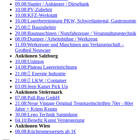
09.08:
Stapler / Anhänger / Dieseltank
10.08:
PV-Zubehör
10.08:
KFZ-Werkstatt
16.08:
Lagerbereinigung PKW, Schwerlastregal, Gastronomie
25.08:

Bauzubehör
29.08:
Baumaschinen / Nutzfahrzeuge / Veranstaltungstechnik
08.09:
Dumper / Arbeitsbühne / Werkzeug
11.09:
Werkzeuge und Maschinen aus Verlassenschaft –
Großteil Neuware
Auktionen Salzburg
10.08:
Unimog
14.08:
Plateau Lagereinrichtung
21.08:

Energie Industrie
21.08:

LKW / Container
03.09:
Jeep Kaiser Pick Up
Auktionen Steiermark
07.08:
Pall-Bau GmbH
21.08:
Neue Vintage Original Tenniszeitschriften 70er - 80er
Jahre + Krims Krams
30.08:
Lego Technik Sammlung
04.10:
Benefiz Kunst Versteigerung
Auktionen Wien
08.08:
Küchenmessersets ab 1€