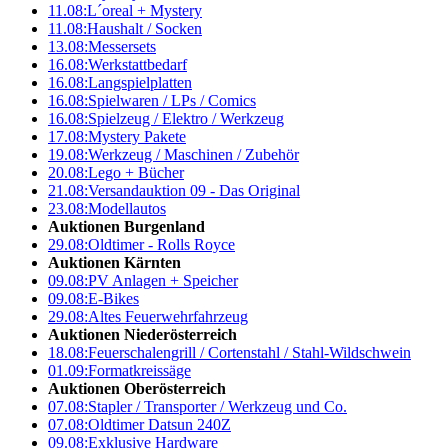
11.08:
L´oreal + Mystery
11.08:
Haushalt / Socken
13.08:
Messersets
16.08:
Werkstattbedarf
16.08:
Langspielplatten
16.08:
Spielwaren / LPs / Comics
16.08:
Spielzeug / Elektro / Werkzeug
17.08:
Mystery Pakete
19.08:
Werkzeug / Maschinen / Zubehör
20.08:
Lego + Bücher
21.08:
Versandauktion 09 - Das Original
23.08:
Modellautos
Auktionen Burgenland
29.08:
Oldtimer - Rolls Royce
Auktionen Kärnten
09.08:
PV Anlagen + Speicher
09.08:
E-Bikes
29.08:
Altes Feuerwehrfahrzeug
Auktionen Niederösterreich
18.08:
Feuerschalengrill / Cortenstahl / Stahl-Wildschwein
01.09:
Formatkreissäge
Auktionen Oberösterreich
07.08:
Stapler / Transporter / Werkzeug und Co.
07.08:
Oldtimer Datsun 240Z
09.08:
Exklusive Hardware