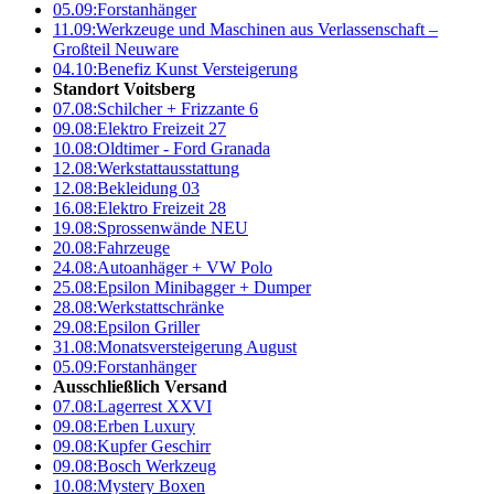
05.09:
Forstanhänger
11.09:
Werkzeuge und Maschinen aus Verlassenschaft –
Großteil Neuware
04.10:
Benefiz Kunst Versteigerung
Standort Voitsberg
07.08:
Schilcher + Frizzante 6
09.08:
Elektro Freizeit 27
10.08:
Oldtimer - Ford Granada
12.08:
Werkstattausstattung
12.08:
Bekleidung 03
16.08:
Elektro Freizeit 28
19.08:
Sprossenwände NEU
20.08:
Fahrzeuge
24.08:
Autoanhäger + VW Polo
25.08:
Epsilon Minibagger + Dumper
28.08:
Werkstattschränke
29.08:
Epsilon Griller
31.08:
Monatsversteigerung August
05.09:
Forstanhänger
Ausschließlich Versand
07.08:
Lagerrest XXVI
09.08:
Erben Luxury
09.08:
Kupfer Geschirr
09.08:
Bosch Werkzeug
10.08:
Mystery Boxen