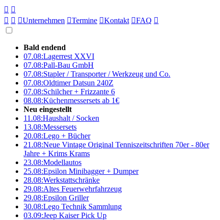





Unternehmen

Termine

Kontakt

FAQ

Bald endend
07.08:
Lagerrest XXVI
07.08:
Pall-Bau GmbH
07.08:
Stapler / Transporter / Werkzeug und Co.
07.08:
Oldtimer Datsun 240Z
07.08:
Schilcher + Frizzante 6
08.08:
Küchenmessersets ab 1€
Neu eingestellt
11.08:
Haushalt / Socken
13.08:
Messersets
20.08:
Lego + Bücher
21.08:
Neue Vintage Original Tenniszeitschriften 70er - 80er
Jahre + Krims Krams
23.08:
Modellautos
25.08:
Epsilon Minibagger + Dumper
28.08:
Werkstattschränke
29.08:
Altes Feuerwehrfahrzeug
29.08:
Epsilon Griller
30.08:
Lego Technik Sammlung
03.09:
Jeep Kaiser Pick Up