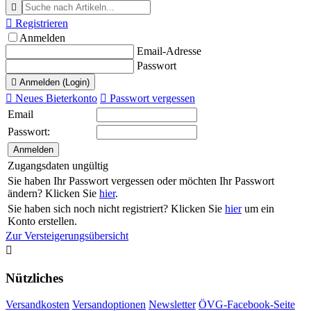


Registrieren
Anmelden
Email-Adresse
Passwort

Anmelden (Login)

Neues Bieterkonto

Passwort vergessen
Email
Passwort:
Zugangsdaten ungültig
Sie haben Ihr Passwort vergessen oder möchten Ihr Passwort
ändern? Klicken Sie
hier
.
Sie haben sich noch nicht registriert? Klicken Sie
hier
um ein
Konto erstellen.
Zur Versteigerungsübersicht

Nützliches
Versandkosten
Versandoptionen
Newsletter
ÖVG-Facebook-Seite