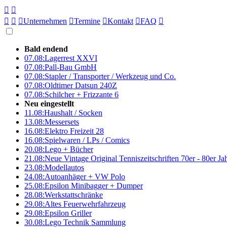





Unternehmen

Termine

Kontakt

FAQ

Bald endend
07.08:
Lagerrest XXVI
07.08:
Pall-Bau GmbH
07.08:
Stapler / Transporter / Werkzeug und Co.
07.08:
Oldtimer Datsun 240Z
07.08:
Schilcher + Frizzante 6
Neu eingestellt
11.08:
Haushalt / Socken
13.08:
Messersets
16.08:
Elektro Freizeit 28
16.08:
Spielwaren / LPs / Comics
20.08:
Lego + Bücher
21.08:
Neue Vintage Original Tenniszeitschriften 70er - 80er J
23.08:
Modellautos
24.08:
Autoanhäger + VW Polo
25.08:
Epsilon Minibagger + Dumper
28.08:
Werkstattschränke
29.08:
Altes Feuerwehrfahrzeug
29.08:
Epsilon Griller
30.08:
Lego Technik Sammlung