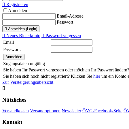

Registrieren
Anmelden
Email-Adresse
Passwort

Anmelden (Login)

Neues Bieterkonto

Passwort vergessen
Email
Passwort:
Zugangsdaten ungültig
Sie haben Ihr Passwort vergessen oder möchten Ihr Passwort ändern
Sie haben sich noch nicht registriert? Klicken Sie
hier
um ein Konto er
Zur Versteigerungsübersicht

Nützliches
Versandkosten
Versandoptionen
Newsletter
ÖVG-Facebook-Seite
ÖV
Kontakt