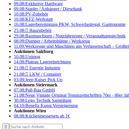
09.08:
Exklusive Hardware
09.08:
Stapler / Anhänger / Dieseltank
10.08:
PV-Zubehör
10.08:
KFZ-Werkstatt
16.08:
Lagerbereinigung PKW, Schwerlastregal, Gastronomie
25.08:

Bauzubehör
29.08:
Baumaschinen / Nutzfahrzeuge / Veranstaltungstechnik
08.09:
Dumper / Arbeitsbühne / Werkzeug
11.09:
Werkzeuge und Maschinen aus Verlassenschaft – Großte
Auktionen Salzburg
10.08:
Unimog
14.08:
Plateau Lagereinrichtung
21.08:

Energie Industrie
21.08:

LKW / Container
03.09:
Jeep Kaiser Pick Up
Auktionen Steiermark
07.08:
Pall-Bau GmbH
21.08:
Neue Vintage Original Tenniszeitschriften 70er - 80er J
30.08:
Lego Technik Sammlung
04.10:
Benefiz Kunst Versteigerung
Auktionen Wien
08.08:
Küchenmessersets ab 1€
