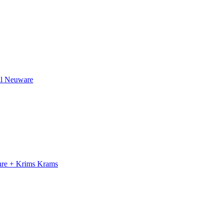
il Neuware
ahre + Krims Krams