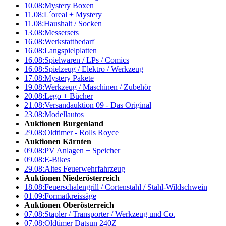
10.08:
Mystery Boxen
11.08:
L´oreal + Mystery
11.08:
Haushalt / Socken
13.08:
Messersets
16.08:
Werkstattbedarf
16.08:
Langspielplatten
16.08:
Spielwaren / LPs / Comics
16.08:
Spielzeug / Elektro / Werkzeug
17.08:
Mystery Pakete
19.08:
Werkzeug / Maschinen / Zubehör
20.08:
Lego + Bücher
21.08:
Versandauktion 09 - Das Original
23.08:
Modellautos
Auktionen Burgenland
29.08:
Oldtimer - Rolls Royce
Auktionen Kärnten
09.08:
PV Anlagen + Speicher
09.08:
E-Bikes
29.08:
Altes Feuerwehrfahrzeug
Auktionen Niederösterreich
18.08:
Feuerschalengrill / Cortenstahl / Stahl-Wildschwein
01.09:
Formatkreissäge
Auktionen Oberösterreich
07.08:
Stapler / Transporter / Werkzeug und Co.
07.08:
Oldtimer Datsun 240Z