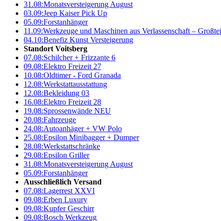
31.08:
Monatsversteigerung August
03.09:
Jeep Kaiser Pick Up
05.09:
Forstanhänger
11.09:
Werkzeuge und Maschinen aus Verlassenschaft – Großte
04.10:
Benefiz Kunst Versteigerung
Standort Voitsberg
07.08:
Schilcher + Frizzante 6
09.08:
Elektro Freizeit 27
10.08:
Oldtimer - Ford Granada
12.08:
Werkstattausstattung
12.08:
Bekleidung 03
16.08:
Elektro Freizeit 28
19.08:
Sprossenwände NEU
20.08:
Fahrzeuge
24.08:
Autoanhäger + VW Polo
25.08:
Epsilon Minibagger + Dumper
28.08:
Werkstattschränke
29.08:
Epsilon Griller
31.08:
Monatsversteigerung August
05.09:
Forstanhänger
Ausschließlich Versand
07.08:
Lagerrest XXVI
09.08:
Erben Luxury
09.08:
Kupfer Geschirr
09.08:
Bosch Werkzeug