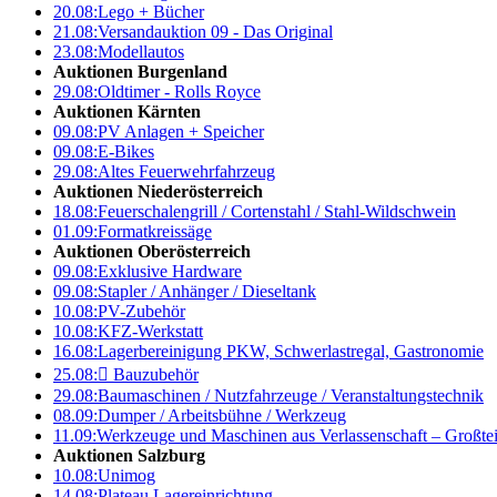
20.08:
Lego + Bücher
21.08:
Versandauktion 09 - Das Original
23.08:
Modellautos
Auktionen Burgenland
29.08:
Oldtimer - Rolls Royce
Auktionen Kärnten
09.08:
PV Anlagen + Speicher
09.08:
E-Bikes
29.08:
Altes Feuerwehrfahrzeug
Auktionen Niederösterreich
18.08:
Feuerschalengrill / Cortenstahl / Stahl-Wildschwein
01.09:
Formatkreissäge
Auktionen Oberösterreich
09.08:
Exklusive Hardware
09.08:
Stapler / Anhänger / Dieseltank
10.08:
PV-Zubehör
10.08:
KFZ-Werkstatt
16.08:
Lagerbereinigung PKW, Schwerlastregal, Gastronomie
25.08:

Bauzubehör
29.08:
Baumaschinen / Nutzfahrzeuge / Veranstaltungstechnik
08.09:
Dumper / Arbeitsbühne / Werkzeug
11.09:
Werkzeuge und Maschinen aus Verlassenschaft – Großte
Auktionen Salzburg
10.08:
Unimog
14.08:
Plateau Lagereinrichtung