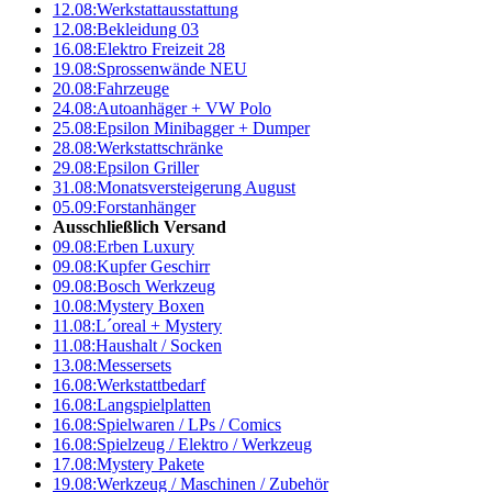
12.08:
Werkstattausstattung
12.08:
Bekleidung 03
16.08:
Elektro Freizeit 28
19.08:
Sprossenwände NEU
20.08:
Fahrzeuge
24.08:
Autoanhäger + VW Polo
25.08:
Epsilon Minibagger + Dumper
28.08:
Werkstattschränke
29.08:
Epsilon Griller
31.08:
Monatsversteigerung August
05.09:
Forstanhänger
Ausschließlich Versand
09.08:
Erben Luxury
09.08:
Kupfer Geschirr
09.08:
Bosch Werkzeug
10.08:
Mystery Boxen
11.08:
L´oreal + Mystery
11.08:
Haushalt / Socken
13.08:
Messersets
16.08:
Werkstattbedarf
16.08:
Langspielplatten
16.08:
Spielwaren / LPs / Comics
16.08:
Spielzeug / Elektro / Werkzeug
17.08:
Mystery Pakete
19.08:
Werkzeug / Maschinen / Zubehör