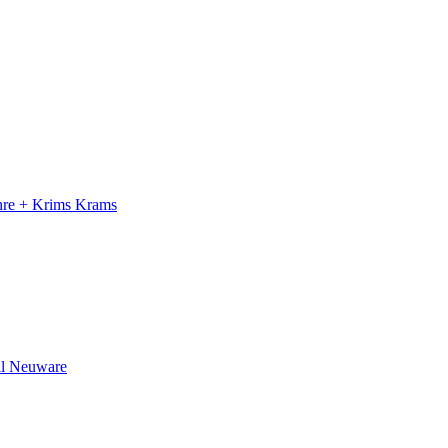
ahre + Krims Krams
il Neuware