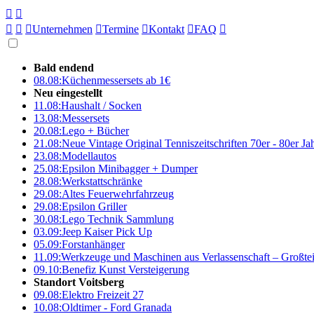





Unternehmen

Termine

Kontakt

FAQ

Bald endend
08.08:
Küchenmessersets ab 1€
Neu eingestellt
11.08:
Haushalt / Socken
13.08:
Messersets
20.08:
Lego + Bücher
21.08:
Neue Vintage Original Tenniszeitschriften 70er - 80er J
23.08:
Modellautos
25.08:
Epsilon Minibagger + Dumper
28.08:
Werkstattschränke
29.08:
Altes Feuerwehrfahrzeug
29.08:
Epsilon Griller
30.08:
Lego Technik Sammlung
03.09:
Jeep Kaiser Pick Up
05.09:
Forstanhänger
11.09:
Werkzeuge und Maschinen aus Verlassenschaft – Großte
09.10:
Benefiz Kunst Versteigerung
Standort Voitsberg
09.08:
Elektro Freizeit 27
10.08:
Oldtimer - Ford Granada