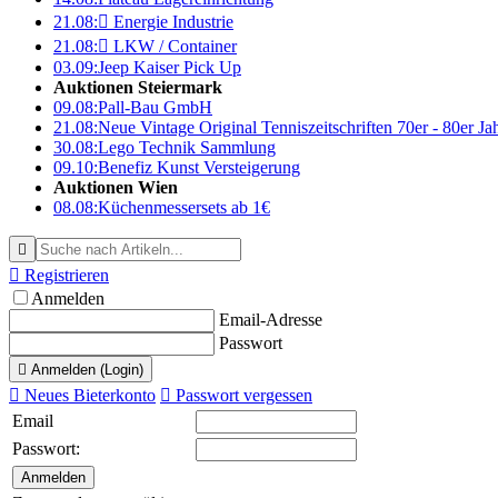
21.08:

Energie Industrie
21.08:

LKW / Container
03.09:
Jeep Kaiser Pick Up
Auktionen Steiermark
09.08:
Pall-Bau GmbH
21.08:
Neue Vintage Original Tenniszeitschriften 70er - 80er J
30.08:
Lego Technik Sammlung
09.10:
Benefiz Kunst Versteigerung
Auktionen Wien
08.08:
Küchenmessersets ab 1€


Registrieren
Anmelden
Email-Adresse
Passwort

Anmelden (Login)

Neues Bieterkonto

Passwort vergessen
Email
Passwort: