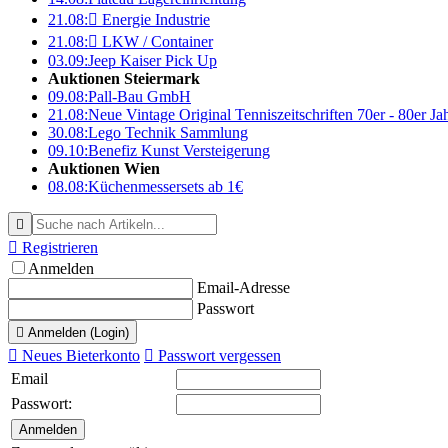
21.08:

Energie Industrie
21.08:

LKW / Container
03.09:
Jeep Kaiser Pick Up
Auktionen Steiermark
09.08:
Pall-Bau GmbH
21.08:
Neue Vintage Original Tenniszeitschriften 70er - 80er J
30.08:
Lego Technik Sammlung
09.10:
Benefiz Kunst Versteigerung
Auktionen Wien
08.08:
Küchenmessersets ab 1€


Registrieren
Anmelden
Email-Adresse
Passwort

Anmelden (Login)

Neues Bieterkonto

Passwort vergessen
Email
Passwort: