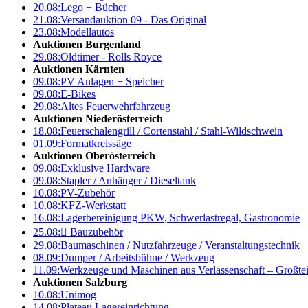
20.08:
Lego + Bücher
21.08:
Versandauktion 09 - Das Original
23.08:
Modellautos
Auktionen Burgenland
29.08:
Oldtimer - Rolls Royce
Auktionen Kärnten
09.08:
PV Anlagen + Speicher
09.08:
E-Bikes
29.08:
Altes Feuerwehrfahrzeug
Auktionen Niederösterreich
18.08:
Feuerschalengrill / Cortenstahl / Stahl-Wildschwein
01.09:
Formatkreissäge
Auktionen Oberösterreich
09.08:
Exklusive Hardware
09.08:
Stapler / Anhänger / Dieseltank
10.08:
PV-Zubehör
10.08:
KFZ-Werkstatt
16.08:
Lagerbereinigung PKW, Schwerlastregal, Gastronomie
25.08:

Bauzubehör
29.08:
Baumaschinen / Nutzfahrzeuge / Veranstaltungstechnik
08.09:
Dumper / Arbeitsbühne / Werkzeug
11.09:
Werkzeuge und Maschinen aus Verlassenschaft – Großte
Auktionen Salzburg
10.08:
Unimog
14.08:
Plateau Lagereinrichtung