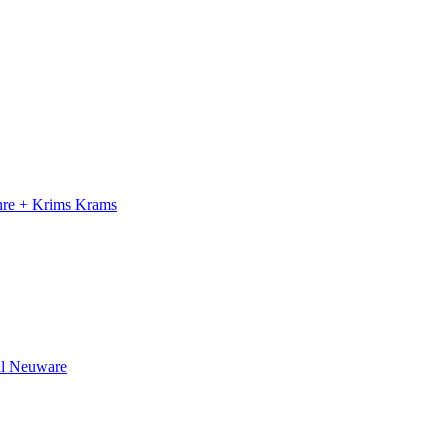
ahre + Krims Krams
il Neuware