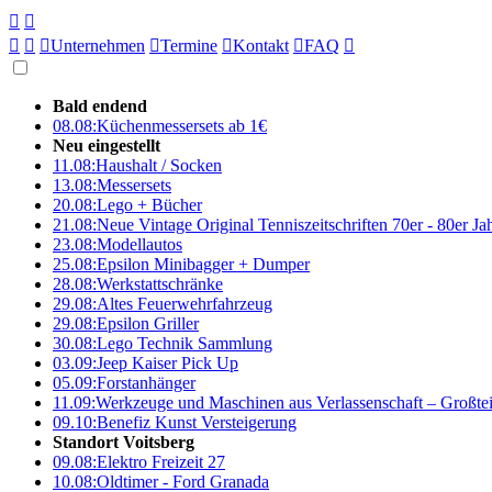





Unternehmen

Termine

Kontakt

FAQ

Bald endend
08.08:
Küchenmessersets ab 1€
Neu eingestellt
11.08:
Haushalt / Socken
13.08:
Messersets
20.08:
Lego + Bücher
21.08:
Neue Vintage Original Tenniszeitschriften 70er - 80er J
23.08:
Modellautos
25.08:
Epsilon Minibagger + Dumper
28.08:
Werkstattschränke
29.08:
Altes Feuerwehrfahrzeug
29.08:
Epsilon Griller
30.08:
Lego Technik Sammlung
03.09:
Jeep Kaiser Pick Up
05.09:
Forstanhänger
11.09:
Werkzeuge und Maschinen aus Verlassenschaft – Großte
09.10:
Benefiz Kunst Versteigerung
Standort Voitsberg
09.08:
Elektro Freizeit 27
10.08:
Oldtimer - Ford Granada