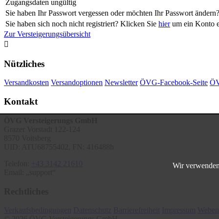
Zugangsdaten ungültig
Sie haben Ihr Passwort vergessen oder möchten Ihr Passwort ändern
Sie haben sich noch nicht registriert? Klicken Sie
hier
um ein Konto er
Zur Versteigerungsübersicht

Nützliches
Versandkosten
Versandoptionen
Newsletter
ÖVG-Facebook-Seite
ÖV
Kontakt
ÖVG Versteigerungs GmbH
Grazer Vorstadt 122-124
8570 Voitsberg
UID: ATU68755402, FN: 416488h
Telefon:
+43 3142 21610
Wir verwenden 
Email:
support
Rechtliches
Verkaufsbedingungen
Datenschutz
Barrierefreiheit
Impressum
Weben
© 2026 ÖVG Versteigerungs GmbH