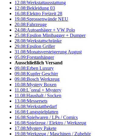
12.08:
Werkstattausstattung
12.08:
Bekleidung 03
16.08:
Elektro Freizeit 28
19.08:
Sprossenwände NEU
20.08:
Fahrzeuge
24.08:
Autoanhäger + VW Polo
25.08:
Epsilon Minibagger + Dumper
28.08:
Werkstattschränke
29.08:
Epsilon Griller
31.08:
Monatsversteigerung August
05.09:
Forstanhänger
Ausschließlich Versand
09.08:
Erben Luxury
09.08:
Kupfer Geschirr
09.08:
Bosch Werkzeug
10.08:
Mystery Boxen
11.08:
L´oreal + Mystery
11.08:
Haushalt / Socken
13.08:
Messersets
16.08:
Werkstattbedarf
16.08:
Langspielplatten
16.08:
Spielwaren / LPs / Comics
16.08:
Spielzeug / Elektro / Werkzeug
17.08:
Mystery Pakete
19.08:
Werkzeug / Maschinen / Zubehör