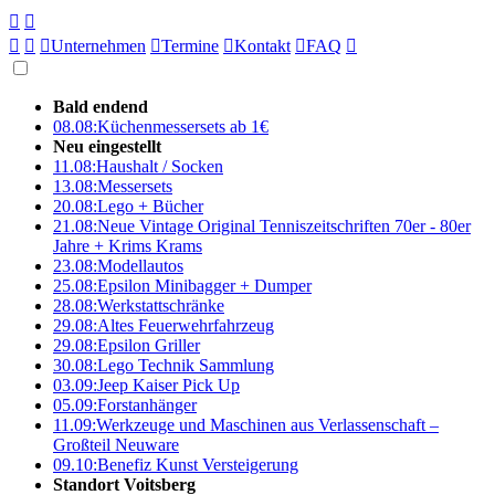





Unternehmen

Termine

Kontakt

FAQ

Bald endend
08.08:
Küchenmessersets ab 1€
Neu eingestellt
11.08:
Haushalt / Socken
13.08:
Messersets
20.08:
Lego + Bücher
21.08:
Neue Vintage Original Tenniszeitschriften 70er - 80er
Jahre + Krims Krams
23.08:
Modellautos
25.08:
Epsilon Minibagger + Dumper
28.08:
Werkstattschränke
29.08:
Altes Feuerwehrfahrzeug
29.08:
Epsilon Griller
30.08:
Lego Technik Sammlung
03.09:
Jeep Kaiser Pick Up
05.09:
Forstanhänger
11.09:
Werkzeuge und Maschinen aus Verlassenschaft –
Großteil Neuware
09.10:
Benefiz Kunst Versteigerung
Standort Voitsberg