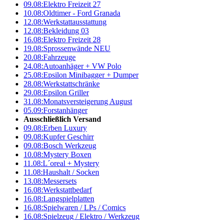
09.08:
Elektro Freizeit 27
10.08:
Oldtimer - Ford Granada
12.08:
Werkstattausstattung
12.08:
Bekleidung 03
16.08:
Elektro Freizeit 28
19.08:
Sprossenwände NEU
20.08:
Fahrzeuge
24.08:
Autoanhäger + VW Polo
25.08:
Epsilon Minibagger + Dumper
28.08:
Werkstattschränke
29.08:
Epsilon Griller
31.08:
Monatsversteigerung August
05.09:
Forstanhänger
Ausschließlich Versand
09.08:
Erben Luxury
09.08:
Kupfer Geschirr
09.08:
Bosch Werkzeug
10.08:
Mystery Boxen
11.08:
L´oreal + Mystery
11.08:
Haushalt / Socken
13.08:
Messersets
16.08:
Werkstattbedarf
16.08:
Langspielplatten
16.08:
Spielwaren / LPs / Comics
16.08:
Spielzeug / Elektro / Werkzeug