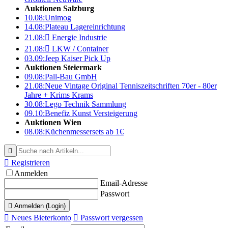
Auktionen Salzburg
10.08:
Unimog
14.08:
Plateau Lagereinrichtung
21.08:

Energie Industrie
21.08:

LKW / Container
03.09:
Jeep Kaiser Pick Up
Auktionen Steiermark
09.08:
Pall-Bau GmbH
21.08:
Neue Vintage Original Tenniszeitschriften 70er - 80er
Jahre + Krims Krams
30.08:
Lego Technik Sammlung
09.10:
Benefiz Kunst Versteigerung
Auktionen Wien
08.08:
Küchenmessersets ab 1€


Registrieren
Anmelden
Email-Adresse
Passwort

Anmelden (Login)

Neues Bieterkonto

Passwort vergessen