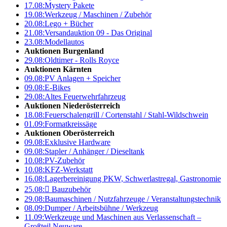
17.08:
Mystery Pakete
19.08:
Werkzeug / Maschinen / Zubehör
20.08:
Lego + Bücher
21.08:
Versandauktion 09 - Das Original
23.08:
Modellautos
Auktionen Burgenland
29.08:
Oldtimer - Rolls Royce
Auktionen Kärnten
09.08:
PV Anlagen + Speicher
09.08:
E-Bikes
29.08:
Altes Feuerwehrfahrzeug
Auktionen Niederösterreich
18.08:
Feuerschalengrill / Cortenstahl / Stahl-Wildschwein
01.09:
Formatkreissäge
Auktionen Oberösterreich
09.08:
Exklusive Hardware
09.08:
Stapler / Anhänger / Dieseltank
10.08:
PV-Zubehör
10.08:
KFZ-Werkstatt
16.08:
Lagerbereinigung PKW, Schwerlastregal, Gastronomie
25.08:

Bauzubehör
29.08:
Baumaschinen / Nutzfahrzeuge / Veranstaltungstechnik
08.09:
Dumper / Arbeitsbühne / Werkzeug
11.09:
Werkzeuge und Maschinen aus Verlassenschaft –
Großteil Neuware