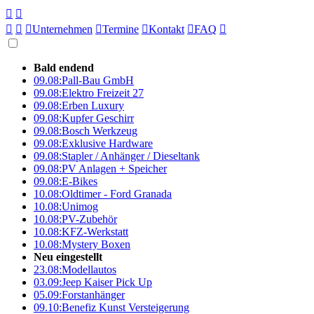





Unternehmen

Termine

Kontakt

FAQ

Bald endend
09.08:
Pall-Bau GmbH
09.08:
Elektro Freizeit 27
09.08:
Erben Luxury
09.08:
Kupfer Geschirr
09.08:
Bosch Werkzeug
09.08:
Exklusive Hardware
09.08:
Stapler / Anhänger / Dieseltank
09.08:
PV Anlagen + Speicher
09.08:
E-Bikes
10.08:
Oldtimer - Ford Granada
10.08:
Unimog
10.08:
PV-Zubehör
10.08:
KFZ-Werkstatt
10.08:
Mystery Boxen
Neu eingestellt
23.08:
Modellautos
03.09:
Jeep Kaiser Pick Up
05.09:
Forstanhänger
09.10:
Benefiz Kunst Versteigerung