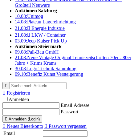
Großteil Neuware
Auktionen Salzburg
10.08:
Unimog
14.08:
Plateau Lagereinrichtung
21.08:

Energie Industrie
21.08:

LKW / Container
03.09:
Jeep Kaiser Pick Up
Auktionen Steiermark
09.08:
Pall-Bau GmbH
21.08:
Neue Vintage Original Tenniszeitschriften 70er - 80er
Jahre + Krims Krams
30.08:
Lego Technik Sammlung
09.10:
Benefiz Kunst Versteigerung


Registrieren
Anmelden
Email-Adresse
Passwort

Anmelden (Login)

Neues Bieterkonto

Passwort vergessen
Email