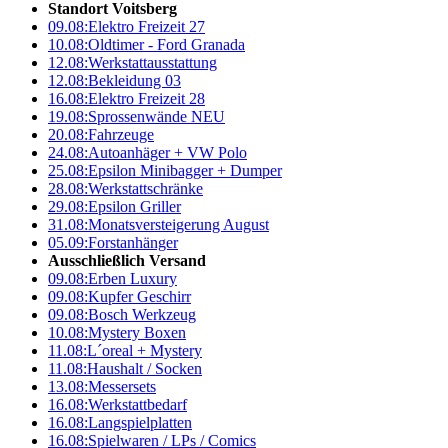
Standort Voitsberg
09.08:
Elektro Freizeit 27
10.08:
Oldtimer - Ford Granada
12.08:
Werkstattausstattung
12.08:
Bekleidung 03
16.08:
Elektro Freizeit 28
19.08:
Sprossenwände NEU
20.08:
Fahrzeuge
24.08:
Autoanhäger + VW Polo
25.08:
Epsilon Minibagger + Dumper
28.08:
Werkstattschränke
29.08:
Epsilon Griller
31.08:
Monatsversteigerung August
05.09:
Forstanhänger
Ausschließlich Versand
09.08:
Erben Luxury
09.08:
Kupfer Geschirr
09.08:
Bosch Werkzeug
10.08:
Mystery Boxen
11.08:
L´oreal + Mystery
11.08:
Haushalt / Socken
13.08:
Messersets
16.08:
Werkstattbedarf
16.08:
Langspielplatten
16.08:
Spielwaren / LPs / Comics