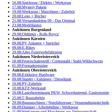
16.08:
Spielzeug / Elektro / Werkzeug
17.08:
Mystery Pakete
19.08:
Werkzeug / Maschinen / Zubehör
20.08:
Lego + Bücher
21.08:
Versandauktion 09 - Das Original
23.08:
Modellautos
Auktionen Burgenland
29.08:
Oldtimer - Rolls Royce
Auktionen Kärnten
09.08:
PV Anlagen + Speicher
09.08:
E-Bikes
29.08:
Altes Feuerwehrfahrzeug
Auktionen Niederösterreich
18.08:
Feuerschalengrill / Cortenstahl / Stahl-Wildschwein
01.09:
Formatkreissäge
Auktionen Oberösterreich
09.08:
Exklusive Hardware
09.08:
Stapler / Anhänger / Dieseltank
10.08:
PV-Zubehör
10.08:
KFZ-Werkstatt
16.08:
Lagerbereinigung PKW, Schwerlastregal, Gastronomie
25.08:

Bauzubehör
29.08:
Baumaschinen / Nutzfahrzeuge / Veranstaltungstechnik
08.09:
Dumper / Arbeitsbühne / Werkzeug
11.09:
Werkzeuge und Maschinen aus Verlassenschaft –