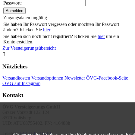
Passwort:
Zugangsdaten ungültig
Sie haben Ihr Passwort vergessen oder möchten Ihr Passwort
ändern? Klicken Sie
hier
.
Sie haben sich noch nicht registriert? Klicken Sie
hier
um ein
Konto erstellen.
Zur Versteigerungsübersicht

Nützliches
Versandkosten
Versandoptionen
Newsletter
ÖVG-Facebook-Seite
ÖVG auf Instagram
Kontakt
ÖVG Versteigerungs GmbH
Grazer Vorstadt 122-124
8570 Voitsberg
UID: ATU68755402, FN: 416488h
Telefon:
+43 3142 21610
Wir verwenden Cookies, um Ihre Erfahrung zu verbessern. Erfa